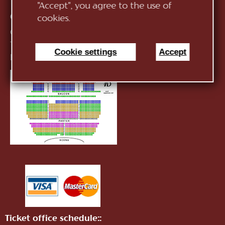
"Accept", you agree to the use of
Contacts:
cookies.
General Direction:
+373 (22) 244 163
Ticket office:
+373 (22) 245 104
Cookie settings
Accept
E-mail:
infotnob2@gmail.com
Ticket office schedule::