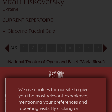
Vitalii Liskovetskyi
Ukraine
CURRENT REPERTOIRE
Giacomo Puccini Gala
AUG
1
2
3
4
5
6
7
8
9
10
«National Theatre of Opera and Ballet "Maria Biesu"»
We use cookies for our site to give
Republic of Moldova, MD-2012, mun. Chișinău, Bd.
you the most relevant experience,
Ștefan cel Mare, 152
See on map
mentioning your preferences and
repeating visits. By clicking on