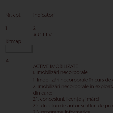
Nr. cpt.
Indicatori
1
2
A C T I V
Bitmap
A.
ACTIVE IMOBILIZATE
I. Imobilizări necorporale
1. Imobilizări necorporale în curs de
2. Imobilizări necorporale în exploat
din care:
2.1. concesiuni, licențe și mărci
2.2. drepturi de autor și titluri de pr
2.3. programe informatice