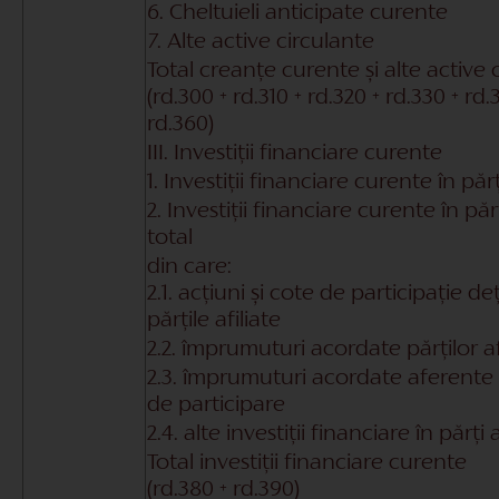
6. Cheltuieli anticipate curente
7. Alte active circulante
Total creanțe curente și alte active 
(rd.300 + rd.310 + rd.320 + rd.330 + rd.
rd.360)
III. Investiții financiare curente
1. Investiții financiare curente în părț
2. Investiții financiare curente în părț
total
din care:
2.1. acțiuni și cote de participație de
părțile afiliate
2.2. împrumuturi acordate părților af
2.3. împrumuturi acordate aferente 
de participare
2.4. alte investiții financiare în părți a
Total investiții financiare curente
(rd.380 + rd.390)