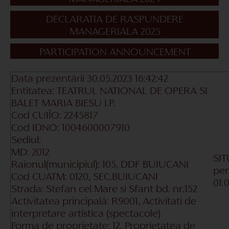
DECLARATIA DE RASPUNDERE
MANAGERIALA 2025
PARTICIPATION ANNOUNCEMENT
Data prezentării 30.05.2023 16:42:42
Entitatea:
TEATRUL NATIONAL DE OPERA SI
BALET MARIA BIESU I.P.
Cod CUIÎO:
2245817
Cod IDNO:
1004600007910
Sediul:
MD:
2012
SIT
Raionul(municipiul):
105, DDF BUIUCANI
pen
Cod CUATM:
0120, SEC.BUIUCANI
01.
Strada:
Stefan cel Mare si Sfant bd. nr.152
Activitatea principală:
R9001, Activitati de
interpretare artistica (spectacole
)
Forma de proprietate:
12, Proprietatea de