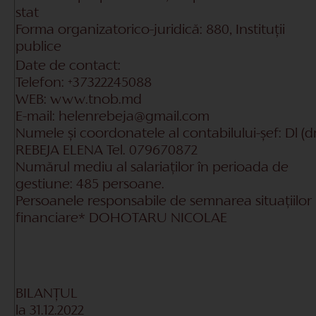
stat
Forma organizatorico-juridică:
880, Instituţii
publice
Date de contact:
Telefon:
+37322245088
WEB:
www.tnob.md
E-mail:
helenrebeja
@g
mail.com
Numele și coordonatele al contabilului-șef:
Dl (d
REBEJA ELENA
Tel.
079670872
Numărul mediu al salariaților în perioada de
gestiune:
485
persoane.
Persoanele responsabile de semnarea situațiilor
financiare*
DOHOTARU NICOLAE
BILANŢUL
la
31.12.2022