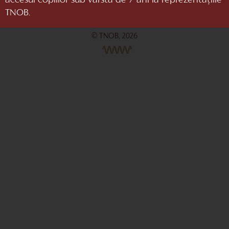
accesul copiilor sub vârsta de 7 ani la reprezentaţiile
TNOB.
© TNOB, 2026