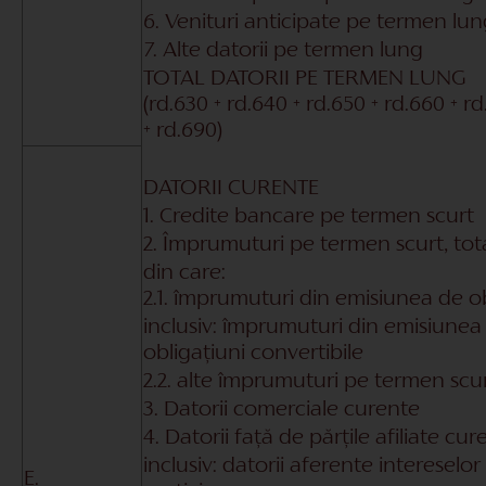
6. Venituri anticipate pe termen lu
7. Alte datorii pe termen lung
TOTAL DATORII PE TERMEN LUNG
(rd.630 + rd.640 + rd.650 + rd.660 + r
+ rd.690)
DATORII CURENTE
1. Credite bancare pe termen scurt
2. Împrumuturi pe termen scurt, tot
din care:
2.1. împrumuturi din emisiunea de ob
inclusiv: împrumuturi din emisiunea
obligațiuni convertibile
2.2. alte împrumuturi pe termen scu
3. Datorii comerciale curente
4. Datorii față de părțile afiliate cur
inclusiv: datorii aferente intereselor
E.