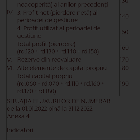
130
neacoperită) al anilor precedenți
IV.
3. Profit net (pierdere netă) al
140
perioadei de gestiune
4. Profit utilizat al perioadei de
150
gestiune
Total profit (pierdere)
160
(rd.120 + rd.130 + rd.140 + rd.150)
Rezerve din reevaluare
170
V.
VI.
Alte elemente de capital propriu
180
Total capital propriu
(rd.060 + rd.070 + rd.110 + rd.160 +
190
rd.170 + rd.180)
SITUAŢIA FLUXURILOR DE NUMERAR
de la
01.01.2022
pînă la
31.12.2022
Anexa 4
Indicatori