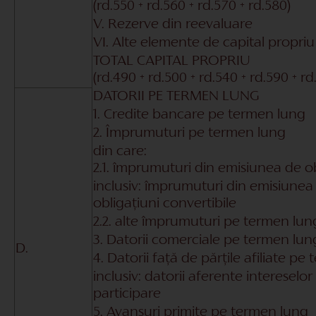
(rd.550 + rd.560 + rd.570 + rd.580)
V. Rezerve din reevaluare
VI. Alte elemente de capital propriu
TOTAL CAPITAL PROPRIU
(rd.490 + rd.500 + rd.540 + rd.590 + rd
DATORII PE TERMEN LUNG
1. Credite bancare pe termen lung
2. Împrumuturi pe termen lung
din care:
2.1. împrumuturi din emisiunea de ob
inclusiv: împrumuturi din emisiunea
obligațiuni convertibile
2.2. alte împrumuturi pe termen lun
3. Datorii comerciale pe termen lun
D.
4. Datorii față de părțile afiliate p
inclusiv: datorii aferente intereselor
participare
5. Avansuri primite pe termen lung