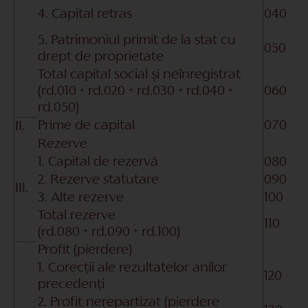
4. Capital retras
040
5. Patrimoniul primit de la stat cu
050
drept de proprietate
Total capital social și neînregistrat
(rd.010 + rd.020 + rd.030 + rd.040 +
060
rd.050)
Prime de capital
070
II.
Rezerve
1. Capital de rezervă
080
2. Rezerve statutare
090
III.
3. Alte rezerve
100
Total rezerve
110
(rd.080 + rd.090 + rd.100)
Profit (pierdere)
1. Corecții ale rezultatelor anilor
120
precedenți
2. Profit nerepartizat (pierdere