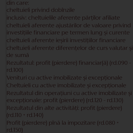
din care:
cheltuieli privind dobînzile
inclusiv: cheltuielile aferente părților afiliate
cheltuieli aferente ajustărilor de valoare privind
investițiile financiare pe termen lung și curente
cheltuieli aferente ieșirii investițiilor financiare
cheltuieli aferente diferențelor de curs valutar și
de sumă
Rezultatul: profit (pierdere) financiar(ă)
(rd.090 -
rd.100)
Venituri cu active imobilizate și excepționale
Cheltuieli cu active imobilizate și excepționale
Rezultatul din operațiuni cu active imobilizate și
excepționale: profit (pierdere)
(rd.120 - rd.130)
Rezultatul din alte activități: profit (pierdere)
(rd.110 + rd.140)
Profit (pierdere) pînă la impozitare
(rd.080 +
rd.150)