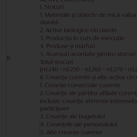
I. Stocuri
1. Materiale și obiecte de mică valoa
durată
2. Active biologice circulante
3. Producția în curs de execuție
4. Produse și mărfuri
5. Avansuri acordate pentru stocuri
B.
Total stocuri
(rd.240 + rd.250 + rd.260 + rd.270 + rd.
II. Creanțe curente și alte active cir
1. Creanțe comerciale curente
2. Creanțe ale părților afiliate curen
inclusiv: creanțe aferente intereselo
participare
3. Creanțe ale bugetului
4. Creanțele ale personalului
5. Alte creanțe curente