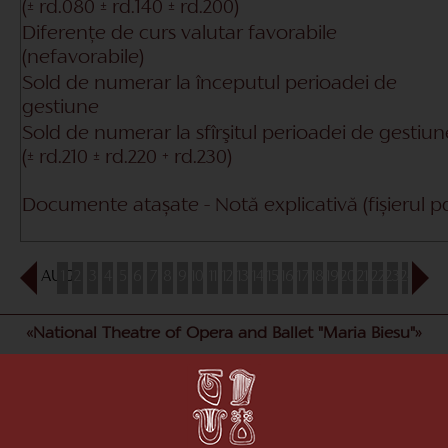
(± rd.080 ± rd.140 ± rd.200)
Diferențe de curs valutar favorabile
(nefavorabile)
Sold de numerar la începutul perioadei de
gestiune
Sold de numerar la sfîrşitul perioadei de gestiun
(± rd.210 ± rd.220 + rd.230)
Documente atașate - Notă explicativă (fișierul p
AUG
1
2
3
4
5
6
7
8
9
10
11
12
13
14
15
16
17
18
19
20
21
22
23
24
25
26
«National Theatre of Opera and Ballet "Maria Biesu"»