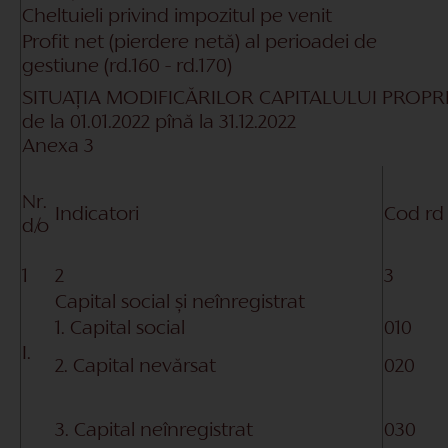
Cheltuieli privind impozitul pe venit
Profit net (pierdere netă) al perioadei de
gestiune
(rd.160 - rd.170)
SITUAŢIA MODIFICĂRILOR CAPITALULUI PROPR
de la
01.01.2022
pînă la
31.12.2022
Anexa 3
Nr.
Indicatori
Cod rd
d/o
1
2
3
Capital social și neînregistrat
1. Capital social
010
I.
2. Capital nevărsat
020
3. Capital neînregistrat
030