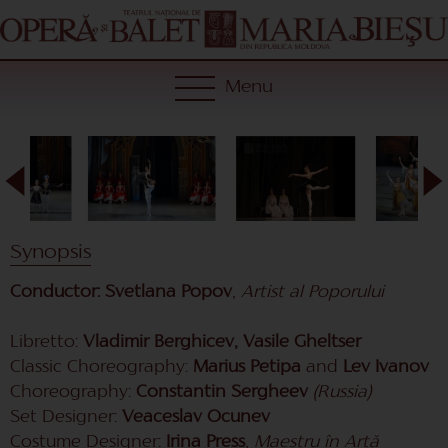
Menu
Synopsis
Conductor: Svetlana Popov
,
Artist al Poporului
Libretto:
Vladimir Berghicev, Vasile Gheltser
Classic Choreography:
Marius Petipa
and
Lev Ivanov
Choreography:
Constantin Sergheev
(Russia)
Set Designer:
Veaceslav Ocunev
Costume Designer:
Irina Press
,
Maestru în Artă