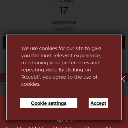
Thursday
17
September
hour 18:30
BUY TICKET
We use cookies for our site to give
you the most relevant experience,
mentioning your preferences and
repeating visits. By clicking on
AUG
1
2
3
4
5
6
7
8
9
10
"Accept", you agree to the use of
cookies.
«National Theatre of Opera and Ballet "Maria Biesu"»
Cookie settings
Accept