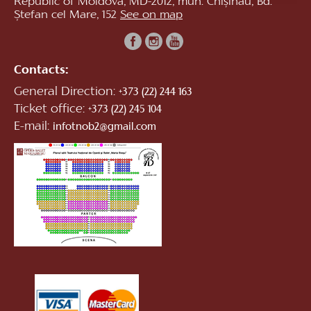
Republic of Moldova, MD-2012, mun. Chișinău, Bd.
Ștefan cel Mare, 152
See on map
Contacts:
General Direction:
+373 (22) 244 163
Ticket office:
+373 (22) 245 104
E-mail:
infotnob2@gmail.com