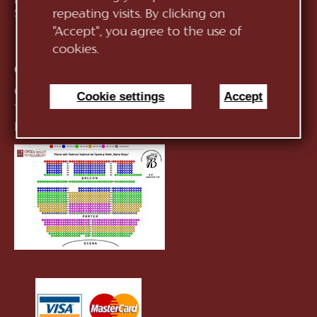
Republic of Moldova, MD-2012, mun. Chișinău, Bd.
Ștefan cel Mare, 152
See on map
repeating visits. By clicking on
"Accept", you agree to the use of
cookies.
Contacts:
General Direction:
+373 (22) 244 163
Cookie settings
Accept
Ticket office:
+373 (22) 245 104
E-mail:
infotnob2@gmail.com