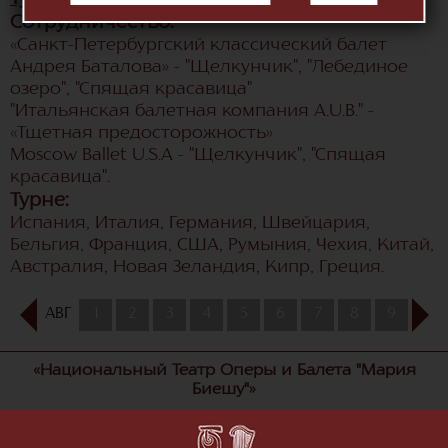
Сотрудничество:
«Санкт-Петербургский классический балет
Андрея Баталова» - "Щелкунчик", "Лебединое
озеро", "Спящая красавица"
"Итальянская балетная компания A.U.B." -
«Тщетная предосторожность»
Moscow Ballet U.S.A - "Щелкунчик", "Спящая
красавица".
Турне:
Испания, Италия, Германия, Швейцария,
Бельгия, Франция, США, Румыния, Чехия, Китай,
Австралия, Новая Зеландия, Кипр, Греция.
АВГ
1
2
3
4
5
6
7
8
9
10
«Национальный Театр Оперы и Балета "Мария
Биешу"»