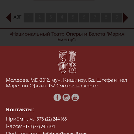
АВГ
1
2
3
4
5
6
7
8
9
10
«Национальный Театр Оперы и Балета "Мария
Биешу"»
Молдова, MD-2012, мун. Кишинэу, Бд. Штефан чел
Маре ши Сфынт, 152
Смотри на карте
Контакты:
Приёмная:
+373 (22) 244 163
Касса:
+373 (22) 245 104