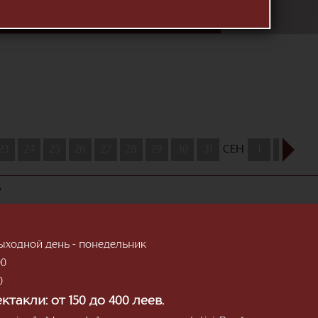
RASPUNDERE
MANAGERIALA 2024
23
24
25
26
27
28
29
30
31
СЕН
1
2
3
»
; Выходной день - понедельник
00
0
такли: от 150 до 400 леев.