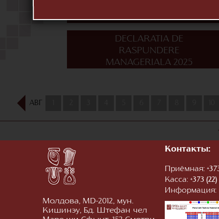
RASPUNDERE
MANAGERIALA 2022
DECLARATIA DE
RASPUNDERE
MANAGERIALA 2025
АВГ
1
2
3
4
5
6
7
8
9
10
Контакты:
Приёмная:
+373
Касса:
+373 (22)
Информация:
Молдова, MD-2012, мун.
Кишинэу, Бд. Штефан чел