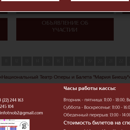
RASPUNDERE
MANAGERIALA 2023
ОБЪЯВЛЕНИЕ ОБ
УЧАСТИИ
11
12
13
14
15
16
17
18
19
20
21
22
«Национальный Театр Оперы и Балета "Мария Биешу"
Часы работы кассы:
Вторник - пятница: 11:00 - 18:00
 (22) 244 163
 245 104
Суббота - Воскресенье: 11:00 - 16:
infotnob2@gmail.com
Обеденный перерыв: 13:00 - 14:0
Стоимость билетов на спек