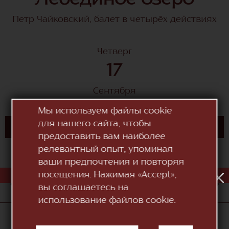
Лебединое озеро
Петр Чайковский, балет в четырёх действиях
Четверг
17
Сентября
время 18:30
Мы используем файлы cookie
для нашего сайта, чтобы
КУПИТЬ БИЛЕТ
предоставить вам наиболее
релевантный опыт, упоминая
ваши предпочтения и повторяя
посещения. Нажимая «Accept»,
АВГ
1
2
3
4
5
6
7
8
9
10
вы соглашаетесь на
использование файлов cookie.
«Национальный Театр Оперы и Балета "Мария
Биешу"»