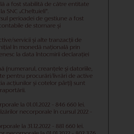
lă a fost stabilită de către entitate
la SNC „Cheltuieli”.
ursul perioadei de gestiune a fost
contabile de stornare și
ve/servicii și alte tranzacții de
nițial în monedă națională prin
enesc la data întocmirii declarației
ă (numerarul, creanțele și datoriile,
te pentru procurări/livrări de active
ția acțiunilor și cotelor pârți) sunt
aportării.
rporale la 01.01.2022 – 846 660 lei.
lizărilor necorporale în cursul 2022 -
rporale la 31.12.2022 – 881 660 lei.
or necorporale la 01.01.2022 – 802 376