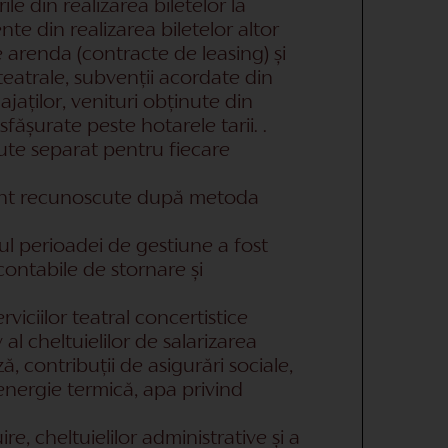
ile din realizarea biletelor la
te din realizarea biletelor altor
e arenda (contracte de leasing) și
 teatrale, subvenții acordate din
ajaților, venituri obținute din
ășurate peste hotarele tarii. .
cute separat pentru fiecare
r sunt recunoscute după metoda
sul perioadei de gestiune a fost
contabile de stornare și
rviciilor teatral concertistice
al cheltuielilor de salarizarea
ă, contribuții de asigurări sociale,
energie termică, apa privind
re, cheltuielilor administrative și a