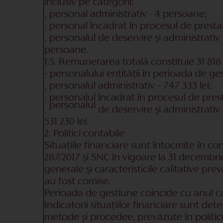
inclusiv pe categorii:
personal administrativ - 4 persoane;
·
personal încadrat în procesul de prestar
·
personalul de deservire și administrativ 
·
persoane.
1.5. Remunerarea totală constituie 31 816 5
- personalului entității în perioada de ges
personalul administrativ – 747 333 lei;
·
personalul încadrat în procesul de prestar
·
personalul
de deservire și administrativ 
·
531 230 lei.
2. Politici contabile
Situațiile financiare sunt întocmite în co
287/2017 și SNC în vigoare la 31 decembrie
generale și caracteristicile calitative pr
au fost comise.
Perioada de gestiune coincide cu anul ca
Indicatorii situațiilor financiare sunt de
metode și procedee, prevăzute în politic