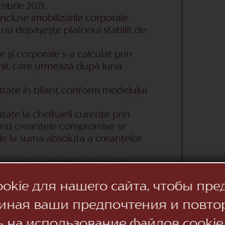
embrie 2021:
ncluse imobilizările corporale
 nu depășește plafonul stabilit de
e și corporale s-a calculat prin
unii, care urmează după luna
istrate în bilanț conform modelului
ate la cheltuieli curente prin
vind creanțele compromise se
de la suma absoluta a creanțelor
expresie cantitativă și valorică.
rviciilor sunt incluse în costul
kie для нашего сайта, чтобы пре
 lei moldovenești prin recalcularea
иная ваши предпочтения и повто
stabilit la data întocmirii declarației
ь на использование файлов cookie