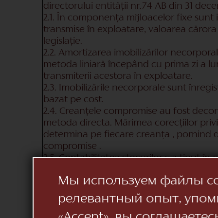
directorului entității nr.74 AB din 31 dec
2.1. În componența mijloacelor fixe sunt i
transmise în exploatare, valoarea cărora
legislație.
2.2. Amortizarea imobilizărilor necorporal
metoda liniară începând cu prima zi a l
transmiterii acestora în exploatare.
2.3. Imobilizările necorporale sunt înreg
bazat pe cost.
2.4. Creanțele compromise au fost decont
metoda directa. Mărimea corecțiilor pri
determina pe fiecare creanța , pornind 
compromise .
2.5. Contabilitatea stocurilor s-a ținut în 
2.6. Materialele consumate la prestarea se
Мы используем файлы coo
serviciilor.
2.7. Stocurile importate sunt evaluate în
релевантный опыт, упом
valutei străine la cursul de schimb al BNM 
«Accept», вы соглашаетес
vamale.