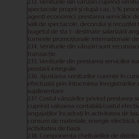
2.13. Veniturile din vânzări cuprind venitur
spectacole proprii și după caz, 5 % procen
agenți economici, prestarea serviciilor d
sălii de spectacole, decorului și recuzitei
bugetul de sta t- destinate salarizării ang
turneele promoționale internaționale desf
2.14. Veniturile din vânzări sunt recunos
tranzacție.
2.15. Veniturile din prestarea serviciilo
prestării integrale.
2.16. Ajustarea veniturilor curente în cur
efectuată prin întocmirea înregistrărilor 
suplimentare.
2.17. Costul vânzărilor privind prestarea se
cuprind valoarea contabilă/costul efectiv 
angajaților încadrați în activitatea de baz
consum de materiale, energie electrică, 
activitatea de bază.
2.18. Componența cheltuielilor de distribui