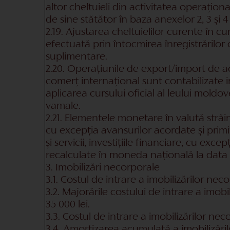
altor cheltuieli din activitatea operaționa
de sine stătător în baza anexelor 2, 3 și 4 
2.19. Ajustarea cheltuielilor curente în c
efectuată prin întocmirea înregistrărilor 
suplimentare.
2.20. Operațiunile de export/import de acti
comerț internațional sunt contabilizate i
aplicarea cursului oficial al leului moldov
vamale.
2.21. Elementele monetare în valută străin
cu excepția avansurilor acordate și primi
și servicii, investițiile financiare, cu excep
recalculate în moneda națională la data r
3. Imobilizări necorporale
3.1. Costul de intrare a imobilizărilor neco
3.2. Majorările costului de intrare a imobi
35 000 lei.
3.3. Costul de intrare a imobilizărilor neco
3.4. Amortizarea acumulată a imobilizăril