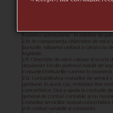
2.8. Soldurile stocurilor la data raportăr
mediu ponderat.
2.9. Valoarea anvelopelor și acumulatoa
mijloacele de transport a fost decontată l
următorul mod:
§
pentru autoturisme - in mărime de parc
2.10. In componența obiectelor de mică v
bunurile, valoarea unitară a cărora nu de
legislație.
2.11. Obiectele de mică valoare și scurtă
depășește 1/6 din plafonul stabilit de leg
costurile/cheltuielile curente în momentul
2.12. Contabilitatea costurilor de servicii 
gestiune. In acest caz, entitatea tine evid
concertistice, fără a apela la conturile de
general de conturi contabile și nu necesi
costurilor serviciilor teatral concertistice
și în costuri variabile și constante.