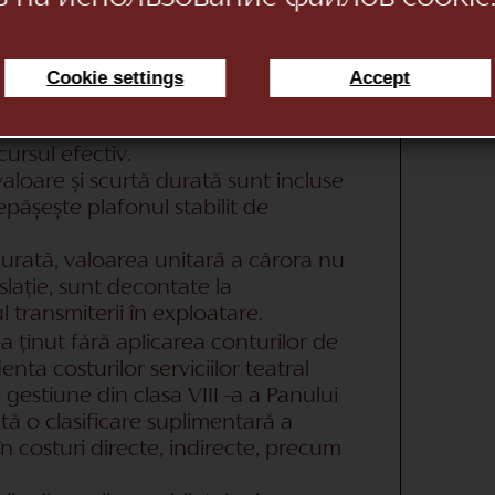
ii sunt evaluate prin metoda costului
relor procurate separat de
Cookie settings
Accept
a costurile/cheltuielile curente în
ursul efectiv.
aloare și scurtă durată sunt incluse
pășește plafonul stabilit de
 durată, valoarea unitară a cărora nu
islație, sunt decontate la
 transmiterii în exploatare.
s-a ținut fără aplicarea conturilor de
enta costurilor serviciilor teatral
 gestiune din clasa VIII -a a Panului
tă o clasificare suplimentară a
 în costuri directe, indirecte, precum