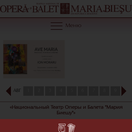
Меню
АВГ
1
2
3
4
5
6
7
8
9
10
«Национальный Театр Оперы и Балета "Мария
Биешу"»