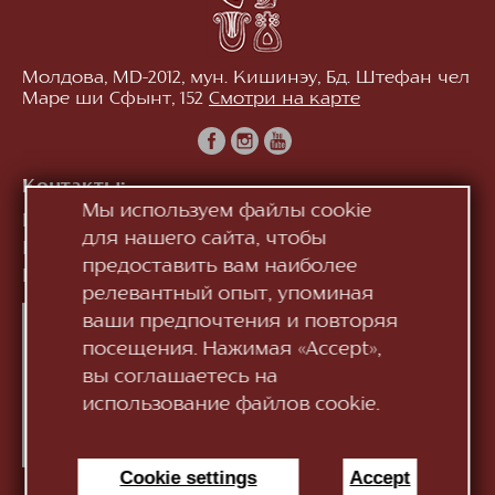
Молдова, MD-2012, мун. Кишинэу, Бд. Штефан чел
Маре ши Сфынт, 152
Смотри на карте
Контакты:
Мы используем файлы cookie
Приёмная:
+373 (22) 244 163
для нашего сайта, чтобы
Касса:
+373 (22) 245 104
предоставить вам наиболее
Информация:
infotnob2@gmail.com
релевантный опыт, упоминая
ваши предпочтения и повторяя
посещения. Нажимая «Accept»,
вы соглашаетесь на
использование файлов cookie.
Cookie settings
Accept