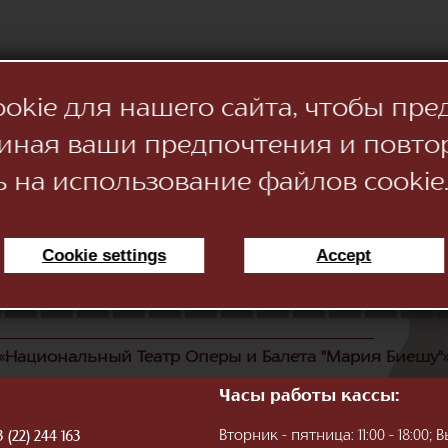
kie для нашего сайта, чтобы пре
иная ваши предпочтения и повто
ь на использование файлов cookie
Cookie settings
Accept
11
12
13
14
15
16
17
18
19
20
21
22
«Национальный Театр Оперы и Балета "Мария Биешу"
Часы работы кассы:
Вторник - пятница: 11:00 - 18:00
 (22) 244 163