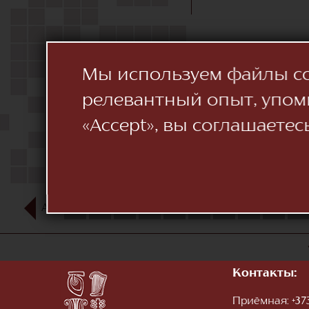
Мы используем файлы coo
релевантный опыт, упом
«Accept», вы соглашаетес
АВГ
1
2
3
4
5
6
7
8
9
10
Контакты:
Приёмная:
+373