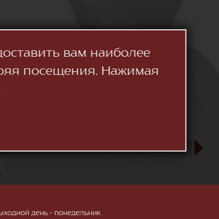
доставить вам наиболее
ряя посещения. Нажимая
.
23
24
25
26
27
28
29
30
31
СЕН
1
2
3
»
; Выходной день - понедельник