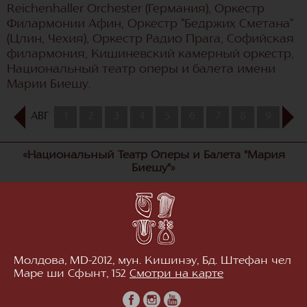
Reichenhaller Orchester (Германия), Оркестр
Филармонии Афин, Оркестр "Бедржих Сметана"
(Цлин, Чехия), Оркестр Радио Прага, Софийская
филармония, Кишиневский камерный оркестр,
Национальный театр оперы и балета имени
Марии Биешу.
АВГ
1
2
3
4
5
6
7
8
9
10
«Национальный Театр Оперы и Балета "Мария
Биешу"»
Молдова, MD-2012, мун. Кишинэу, Бд. Штефан чел
Маре ши Сфынт, 152
Смотри на карте