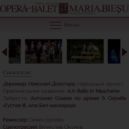
Меню
Синопсис
Дирижер: Николай Дохотару,
Народный Артист
Оригинальное название:
«Un Ballo in Maschera»
Либретто:
Антонио Сомма по драме Э. Скриба
«Густав III, или Бал-маскарад»
Режиссер:
Семен Штейн
Сценография:
Вячеслав Окунев