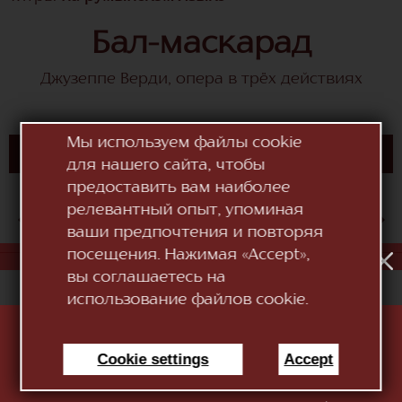
Бал-маскарад
Джузеппе Верди, опера в трёх действиях
Мы используем файлы cookie
КУПИТЬ БИЛЕТ
для нашего сайта, чтобы
предоставить вам наиболее
релевантный опыт, упоминая
АВГ
1
2
3
4
5
6
7
8
9
10
ваши предпочтения и повторяя
посещения. Нажимая «Accept»,
«Национальный Театр Оперы и Балета "Мария
вы соглашаетесь на
Биешу"»
использование файлов cookie.
Cookie settings
Accept