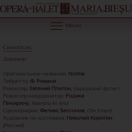
Меню
Синопсис
Дирижер:
Оригинальное название:
Norma
Либретто:
Ф. Романи
Режиссер:
Евгений Платон,
Народный Артист
Режиссер-координатор
:
Родика
Пичиряну,
Maestru în Artă
Сценография:
Феликс Бессонов
,
Om Emerit
Художник по костюмам:
Николай Корягин
(Россия)