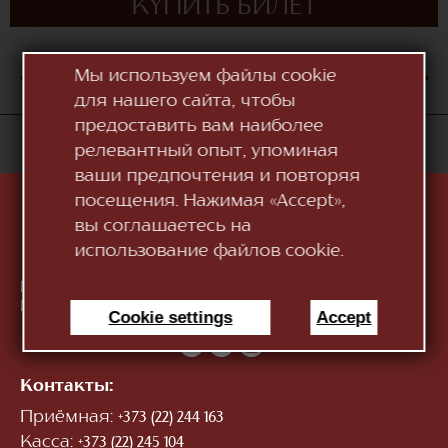
КУПИТЬ БИЛЕТ
Мы используем файлы cookie
АВГ
1
2
3
4
5
6
7
8
9
10
для нашего сайта, чтобы
предоставить вам наиболее
«Национальный Театр Оперы и Балета "Мария
релевантный опыт, упоминая
Биешу"»
ваши предпочтения и повторяя
посещения. Нажимая «Accept»,
вы соглашаетесь на
использование файлов cookie.
Молдова, MD-2012, мун. Кишинэу, Бд. Штефан чел
Маре ши Сфынт, 152
Смотри на карте
Cookie settings
Accept
Контакты:
Приёмная:
+373 (22) 244 163
Касса:
+373 (22) 245 104