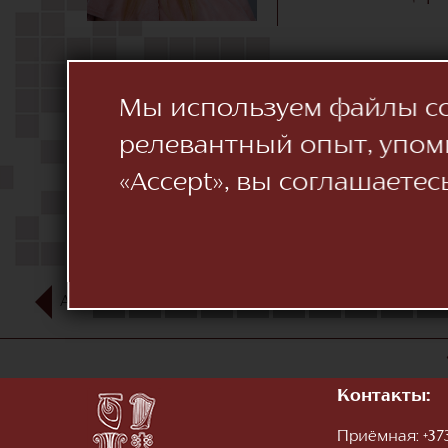
Мы используем файлы coo
релевантный опыт, упом
«Accept», вы соглашаетес
АВГ
1
2
3
4
5
6
7
8
9
10
Контакты:
Приёмная:
+373