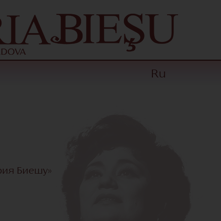
Ru
рия Биешу»