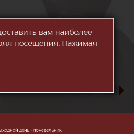
доставить вам наиболее
ряя посещения. Нажимая
.
23
24
25
26
27
28
29
30
31
СЕН
1
2
3
»
; Выходной день - понедельник