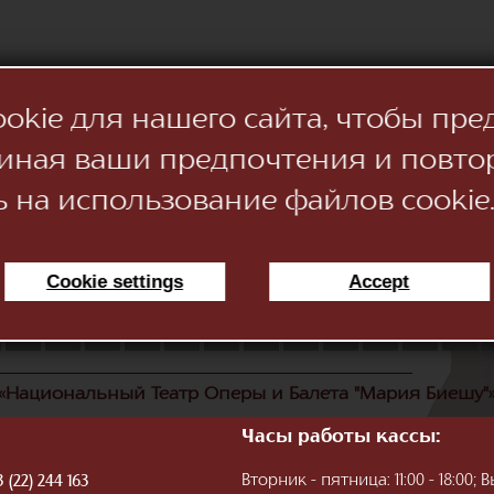
kie для нашего сайта, чтобы пре
иная ваши предпочтения и повто
ь на использование файлов cookie
Cookie settings
Accept
11
12
13
14
15
16
17
18
19
20
21
22
«Национальный Театр Оперы и Балета "Мария Биешу"
Часы работы кассы:
Вторник - пятница: 11:00 - 18:00
 (22) 244 163