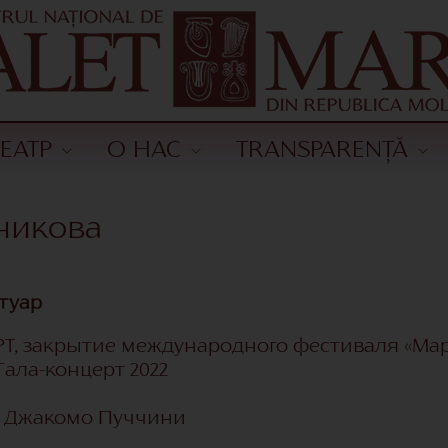
ТЕАТР
О НАС
TRANSPARENȚĂ
никова
туар
Т, закрытие международного фестиваля «Ма
ала-концерт 2022
т Джакомо Пуччини