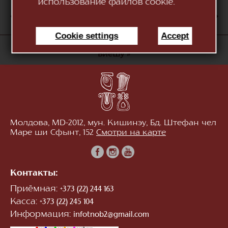
использование файлов cookie.
АВГ
1
2
3
4
5
6
7
8
9
10
Cookie settings
Accept
«Национальный Театр Оперы и Балета "Мария
Биешу"»
Молдова, MD-2012, мун. Кишинэу, Бд. Штефан чел
Маре ши Сфынт, 152
Смотри на карте
Контакты:
Приёмная:
+373 (22) 244 163
Касса:
+373 (22) 245 104
Информация:
infotnob2@gmail.com