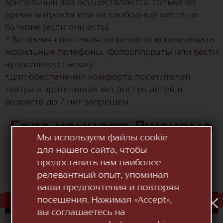
зрительный зал осуществляется только во
время антракта или на свободные места на
балконе (если они есть).
* Во время спектакля запрещено использовать
мобильные телефоны, фотоаппараты или вести
аудио/видео съемку.
*Для обеспечения комфорта посетителей
театра в зрительный зал доступ детей в
возрасте до 7 лет запрещен.
Гала концерт Джакомо
Мы используем файлы cookie
для нашего сайта, чтобы
Пуччини
предоставить вам наиболее
релевантный опыт, упоминая
ваши предпочтения и повторяя
посещения. Нажимая «Accept»,
КУПИТЬ БИЛЕТ
вы соглашаетесь на