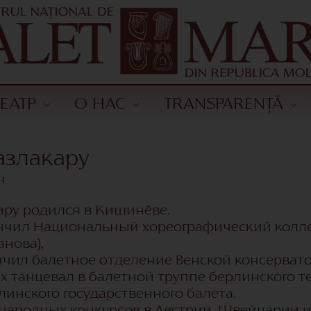
ТЕАТР
О НАС
TRANSPARENȚĂ
азлакару
н
ару родился в Кишинёве.
кончил Национальный хореографический колл
нова),
ончил балетное отделение Венской консервато
дах танцевал в балетной труппе берлинского те
линского государственного балета.