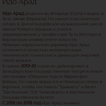
Идо Арад
Идо Арад
родился во Флориде (США) и вырос в
Тель-Авиве (Израиль). Он изучал классическую
гитару в Дюссельдорфской музыкальной школе
имени Роберта Шумана и учился
дирижированию у профессора Лутц Кёллера в
Берлинском университете искусств.
Немецко-израильский дирижер Идо Арад
отличается ясностью интерпретации,
технической точностью и движущей энергией
своей музыки.
2019-20
В сезоне
годов он дебютировал в
Зальцбургском Государственном театре в новой
постановке «Оберона» Карла Марии фон
Вебера. Он также вернулся в Немецкую оперу в
Берлине, чтобы поставить "Травиату" и балет
"Щелкунчик" П.И. Чайковского в Берлинском
Государственном балете.
С 2016 по 2018 год
Идо Арад занимал