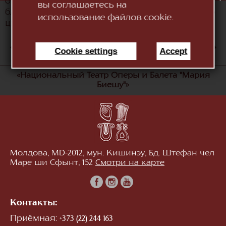
оперы в Берлине под управлением Идо Арада,
вы соглашаетесь на
блестяща и полна энергии, расширяющая всю
использование файлов cookie.
цветовую палитру партитуры.
АВГ
1
2
3
4
5
6
7
8
9
10
Cookie settings
Accept
«Национальный Театр Оперы и Балета "Мария
Биешу"»
Молдова, MD-2012, мун. Кишинэу, Бд. Штефан чел
Маре ши Сфынт, 152
Смотри на карте
Контакты:
Приёмная:
+373 (22) 244 163