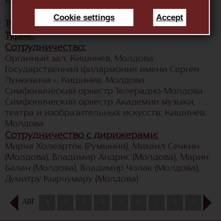
Каролина в опере «Тайный брак»
Cookie settings
Accept
Турне и сотрудничество:
Турне:
Сотрудничество:
Органный зал; Кишинев, Молдова
Государственная филармония имени Сергея
Лункевича »; Кишинев, Молдова
Симфонический оркестр Телерадио-Молдова
Симфонический оркестр Академии музыки,
театра и изобразительных искусств; Кишинев,
Молдова
Сотрудничество с дирижерами:
Мирча Холеарток (Румыния), Михаил Сечкин
(Молдова), Владимир Андрис (Молдова), Марин
Балан (Молдова), Владимир Чолак (Молдова),
Думитру Кырчумару (Молдова)
АВГ
1
2
3
4
5
6
7
8
9
10