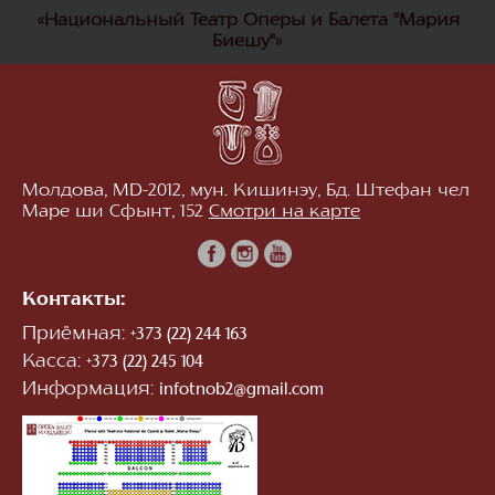
«Национальный Театр Оперы и Балета "Мария
Биешу"»
Молдова, MD-2012, мун. Кишинэу, Бд. Штефан чел
Маре ши Сфынт, 152
Смотри на карте
Контакты:
Приёмная:
+373 (22) 244 163
Касса:
+373 (22) 245 104
Информация:
infotnob2@gmail.com