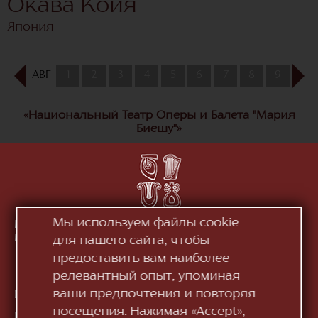
Окава Койя
Япония
АВГ
1
2
3
4
5
6
7
8
9
10
«Национальный Театр Оперы и Балета "Мария
Биешу"»
Мы используем файлы cookie
Молдова, MD-2012, мун. Кишинэу, Бд. Штефан чел
Маре ши Сфынт, 152
Смотри на карте
для нашего сайта, чтобы
предоставить вам наиболее
релевантный опыт, упоминая
ваши предпочтения и повторяя
Контакты:
посещения. Нажимая «Accept»,
Приёмная:
+373 (22) 244 163