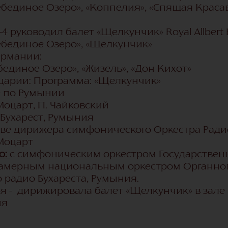
бединое Озеро», «Коппелия», «Спящая Красав
3-4 руководил балет «Щелкунчик» Royal Allber
ебединое Озеро», «Щелкунчик»
Германии:
единое Озеро», «Жизель», «Дон Кихот»
царии: Программа: «Щелкунчик»
не по Румынии
Моцарт, П. Чайковский
4 Бухарест, Румыния
тве дирижера симфонического Оркестра Ради
 Моцарт
о:
с симфоническим оркестром Государстве
 камерным национальным оркестром Органного
 радио Бухареста, Румыния.
ря - дирижировала балет «Щелкунчик» в зале Ro
ия