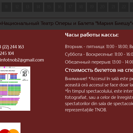
11
12
13
14
15
16
17
18
19
20
21
22
«Национальный Театр Оперы и Балета "Мария Биешу"
Часы работы кассы:
Вторник - пятница: 11:00 - 18:00
 (22) 244 163
 245 104
Суббота - Воскресенье: 11:00 - 16:
infotnob2@gmail.com
Обеденный перерыв: 13:00 - 14:0
Стоимость билетов на спек
Внимание! *Accesul în sală este p
această oră accesul se face doar la 
*În timpul spectacolului, este inter
fotografiat, sau a celor de înregis
spectatorilor din sala de spectacol
reprezentaţiile TNOB.