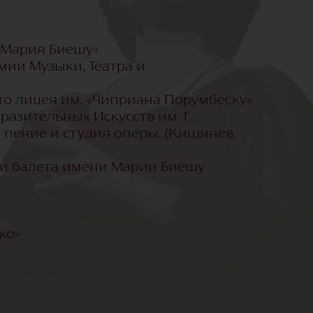
 «Мария Биешу»
мии Музыки, Театра и
ого лицея им. «Чиприана Порумбеску»
разительных Искусств им. Г.
 пение и студия оперы. (Кишинев,
 и балета имени Марии Биешу
кко»