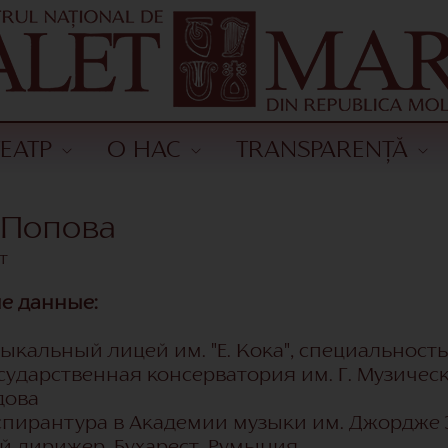
ТЕАТР
О НАС
TRANSPARENȚĂ
 Попова
т
е данные:
 Музыкальный лицей им. "Е. Кока", специально
- Государственная консерватория им. Г. Музиче
дова
 - Аспирантура в Академии музыки им. Джордже 