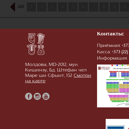
АВГ
1
2
3
4
5
6
7
8
9
10
Контакты:
Приёмная:
+373
Касса:
+373 (22)
Информация:
Молдова, MD-2012, мун.
Кишинэу, Бд. Штефан чел
Маре ши Сфынт, 152
Смотри
на карте