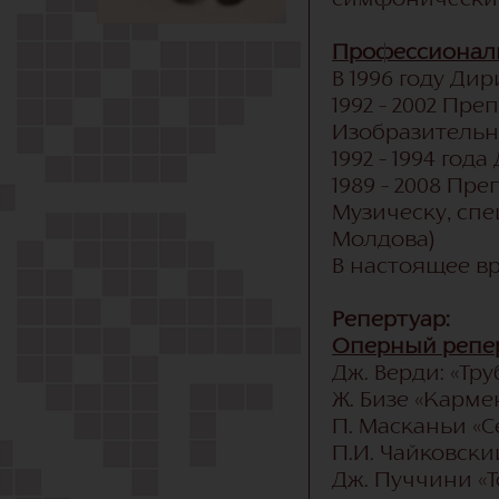
симфонический
Профессиональ
В 1996 году Ди
1992 – 2002 Пр
Изобразительны
1992 – 1994 го
1989 – 2008 Пр
Музическу, сп
Молдова)
В настоящее в
Репертуар:
Оперный репер
Дж. Верди: «Тру
Ж. Бизе «Карме
П. Масканьи «С
П.И. Чайковски
Дж. Пуччини «Т