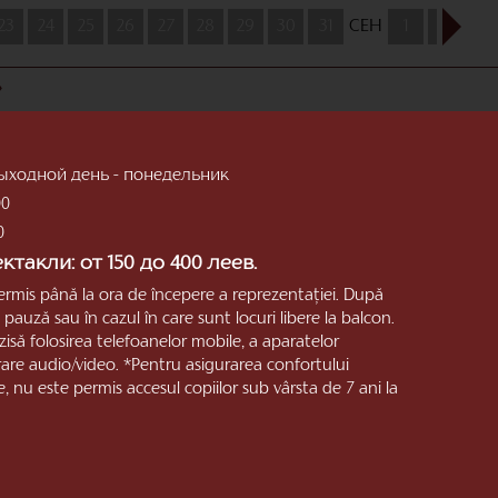
23
24
25
26
27
28
29
30
31
СЕН
1
2
3
»
; Выходной день - понедельник
00
0
такли: от 150 до 400 леев.
ermis până la ora de începere a reprezentaţiei. După
pauză sau în cazul în care sunt locuri libere la balcon.
zisă folosirea telefoanelor mobile, a aparatelor
trare audio/video. *Pentru asigurarea confortului
e, nu este permis accesul copiilor sub vârsta de 7 ani la