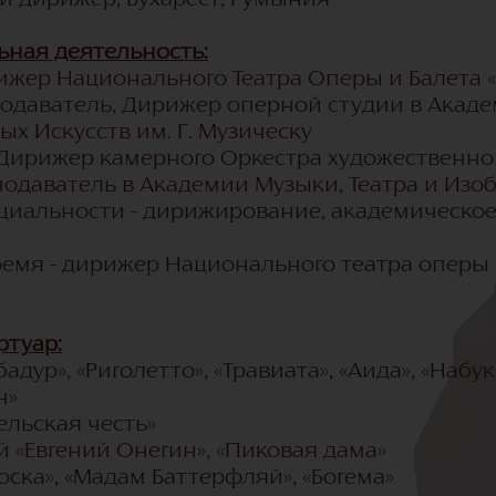
 дирижер, Бухарест, Румыния
ная деятельность:
рижер Национального Театра Оперы и Балета
еподаватель, Дирижер оперной студии в Акаде
х Искусств им. Г. Музическу
да Дирижер камерного Оркестра художественн
еподаватель в Академии Музыки, Театра и Изоб
ециальности - дирижирование, академическое
ремя - дирижер Национального театра оперы
туар:
бадур», «Риголетто», «Травиата», «Аида», «Набу
н»
ельская честь»
й «Евгений Онегин», «Пиковая дама»
оска», «Мадам Баттерфляй», «Богема»