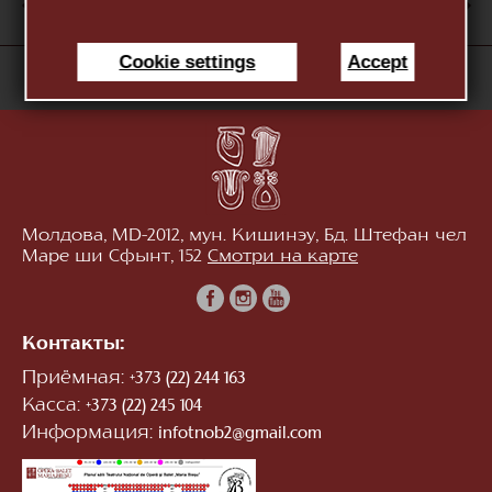
АВГ
1
2
3
4
5
6
7
8
9
10
Cookie settings
Accept
«Национальный Театр Оперы и Балета "Мария
Биешу"»
Молдова, MD-2012, мун. Кишинэу, Бд. Штефан чел
Маре ши Сфынт, 152
Смотри на карте
Контакты:
Приёмная:
+373 (22) 244 163
Касса:
+373 (22) 245 104
Информация:
infotnob2@gmail.com