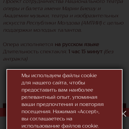
Проект сотрудничества Национального театра
оперы и балета имени Марии Биешу и
Академии музыки, театра и изобразительных
искусств Республики Молдова (АМТИИ) с целью
поддержки молодых талантов.
Опера исполняется
на русском языке
Длительность спектакля:
1 час 15 минут
(без
антракта)
АЛЕКО
Мы используем файлы cookie
для нашего сайта, чтобы
Опера в одном действии, Сергей Рахманинов
предоставить вам наиболее
релевантный опыт, упоминая
ваши предпочтения и повторяя
КУПИТЬ БИЛЕТ
посещения. Нажимая «Accept»,
вы соглашаетесь на
использование файлов cookie.