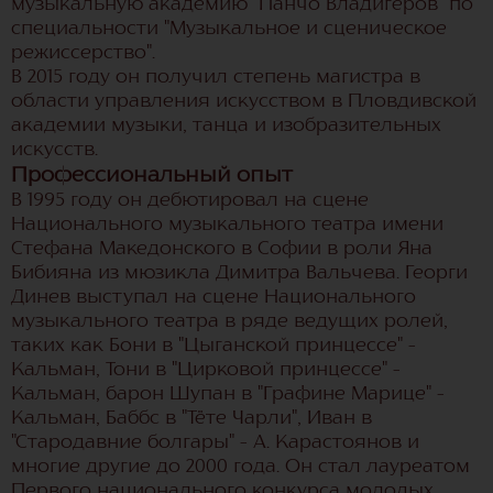
музыкальную академию "Панчо Владигеров" по
специальности "Музыкальное и сценическое
режиссерство".
В 2015 году он получил степень магистра в
области управления искусством в Пловдивской
академии музыки, танца и изобразительных
искусств.
Профессиональный опыт
В 1995 году он дебютировал на сцене
Национального музыкального театра имени
Стефана Македонского в Софии в роли Яна
Бибияна из мюзикла Димитра Вальчева. Георги
Динев выступал на сцене Национального
музыкального театра в ряде ведущих ролей,
таких как Бони в "Цыганской принцессе" –
Кальман, Тони в "Цирковой принцессе" –
Кальман, барон Шупан в "Графине Марице" –
Кальман, Баббс в "Тёте Чарли", Иван в
"Стародавние болгары" – А. Карастоянов и
многие другие до 2000 года. Он стал лауреатом
Первого национального конкурса молодых