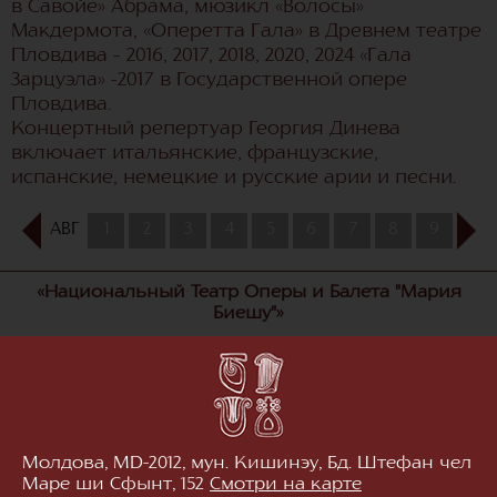
в Савойе» Абрама, мюзикл «Волосы»
Макдермота, «Оперетта Гала» в Древнем театре
Пловдива – 2016, 2017, 2018, 2020, 2024 «Гала
Зарцуэла» -2017 в Государственной опере
Пловдива.
Концертный репертуар Георгия Динева
включает итальянские, французские,
испанские, немецкие и русские арии и песни.
АВГ
1
2
3
4
5
6
7
8
9
10
«Национальный Театр Оперы и Балета "Мария
Биешу"»
Молдова, MD-2012, мун. Кишинэу, Бд. Штефан чел
Маре ши Сфынт, 152
Смотри на карте