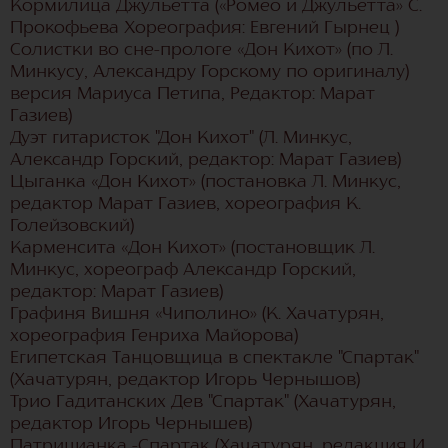
Кормилица Джульетта («Ромео и Джульетта» С.
Прокофьева Хореография: Евгений Гырнец )
Солистки во сне-прологе «Дон Кихот» (по Л.
Минкусу, Александру Горскому по оригиналу)
версия Мариуса Петипа, Редактор: Марат
Газиев)
Дуэт гитаристок "Дон Кихот" (Л. Минкус,
Александр Горский, редактор: Марат Газиев)
Цыганка «Дон Кихот» (постановка Л. Минкус,
редактор Марат Газиев, хореография К.
Голейзовский)
Карменсита «Дон Кихот» (постановщик Л.
Минкус, хореограф Александр Горский,
редактор: Марат Газиев)
Графиня Вишня «Чиполино» (К. Хачатурян,
хореография Генриха Майорова)
Египетская Танцовщица в спектакле "Спартак"
(Хачатурян, редактор Игорь Чернышов)
Трио Гадитанских Дев "Спартак" (Хачатурян,
редактор Игорь Чернышев)
Патрицианка -Спартак (Хачатурян, редакция И.