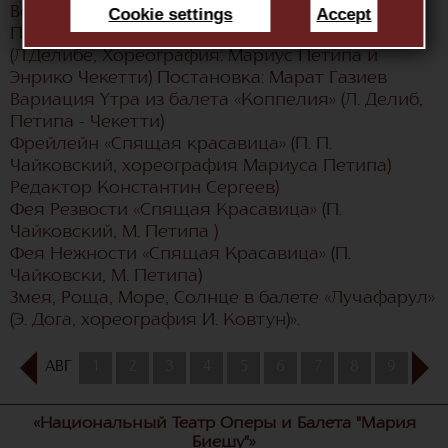
Cookie settings
Accept
Велисы «Жизель»
Подруга Сванильды в спектакле «Коппелия»
(Л.Делибе, Хореография: Мариус Петипа и
Энрико Чекетти) Постановка: Марат Газиев
Вариация Утра из балета «Коппелия» (Л. Делиб,
Петипа - Чекетти)
Фрейлейн «Спящая красавица» (П. П.
Чайковский, хореография Мариуса Петипа)
Редактор Константин Сергеев)
Фея Резвости «Спящая Красавица» (П.
Чайковский, М. Петипа )
Фея Нежности «Спящая Красавица» (П.
Чайковски, М. Петипа)
Змея, Роща, Море, Солнце в балете «Лучафарул»
(Э. Дога, хореография И. Ковтун)».
АВГ
1
2
3
4
5
6
7
8
9
10
«Национальный Театр Оперы и Балета "Мария
Биешу"»