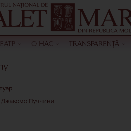
ТЕАТР
О НАС
TRANSPARENȚĂ
пу
туар
т Джакомо Пуччини