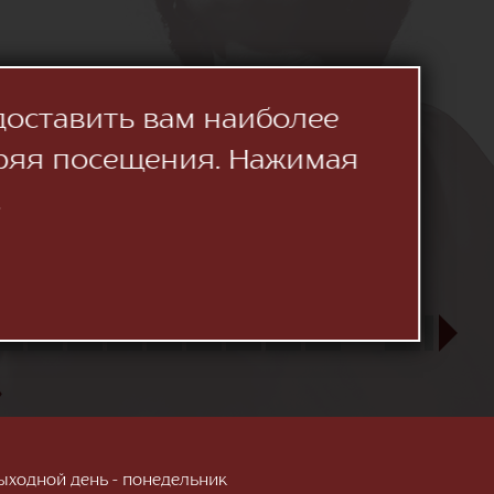
доставить вам наиболее
ряя посещения. Нажимая
.
23
24
25
26
27
28
29
30
31
СЕН
1
2
3
»
; Выходной день - понедельник