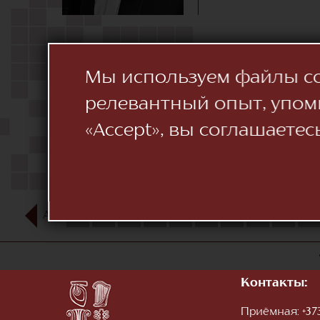
Мы используем файлы coo
релевантный опыт, упом
«Accept», вы соглашаетес
АВГ
1
2
3
4
5
6
7
8
9
10
Контакты:
Приёмная:
+373