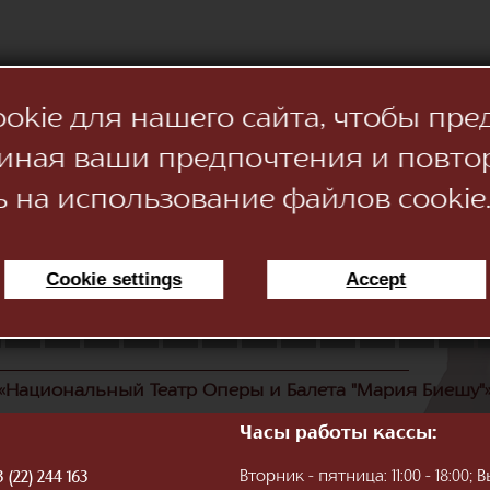
kie для нашего сайта, чтобы пре
иная ваши предпочтения и повто
ь на использование файлов cookie
Cookie settings
Accept
11
12
13
14
15
16
17
18
19
20
21
22
«Национальный Театр Оперы и Балета "Мария Биешу"
Часы работы кассы:
Вторник - пятница: 11:00 - 18:00
 (22) 244 163