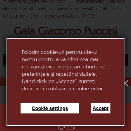
*Pentru asigurarea confortului spectatorilor din sala
de spectacole, nu este permis accesul copiilor sub
vârsta de 7 ani la reprezentaţiile TNOB.
Gala Giacomo Puccini
Folosim cookie-uri pentru site-ul
CUMPĂRĂ BILET
nostru pentru a vă oferi cea mai
relevantă experiență, amintindu-vă
preferințele și repetând vizitele.
AUG
1
2
3
4
5
6
7
8
9
10
Dând click pe „Accept”, sunteți
deacord cu utilizarea cookie-urilor.
«Teatrul Național de Operă și Balet Maria Bieșu»
Cookie settings
Accept