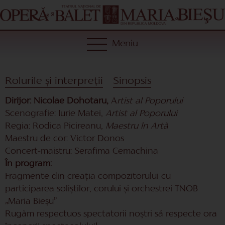
Meniu
Rolurile și interpreții
Sinopsis
Dirijor: Nicolae Dohotaru,
A
rtist al Poporului
Scenografie: Iurie Matei,
Artist al Poporului
Regia: Rodica Picireanu,
Maestru în Artă
Maestru de cor: Victor Donos
Concert-maistru: Serafima Cemachina
În program:
Fragmente din creația compozitorului cu
participarea soliștilor, corului și orchestrei TNOB
„Maria Bieșu”
Rugăm respectuos spectatorii noștri să respecte ora