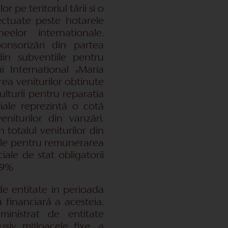
 pe teritoriul tärii si o
ectuate peste hotarele
neelor internationale.
onsorizäri din partea
din subventiile pentru
ui International „Maria
rea veniturilor obtinute
ulturii pentru reparatia
uviale reprezintä o cotä
niturilor din vanzäri.
 totalul veniturilor din
iile pentru remunerarea
ciale de stat obligatorii
,9%
 de entitate in perioada
 financiarä a acesteia.
dministrat de entitate
usiv mijloacele fixe, a