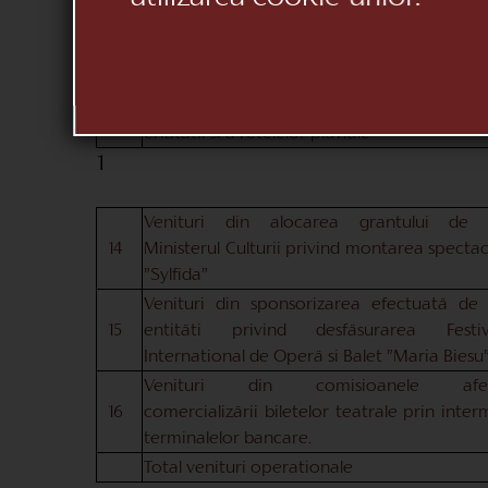
Ministerul Culturii privind achizitio
12
echipamentului pentru lumini sceni
linoleumului
Venituri aferente grantului alocat de cätre
13
Ministerul Culturii pentru reparatia acoperis
entitätii si a retelelor pluviale
1
Venituri din alocarea grantului de 
14
Ministerul Culturii privind montarea spectac
”Sylfida”
Venituri din sponsorizarea efectuatä de 
15
entitäti privind desfäsurarea Festiva
International de Operä si Balet ”Maria Biesu
Venituri din comisioanele afer
16
comercializärii biletelor teatrale prin inter
terminalelor bancare.
Total venituri operationale