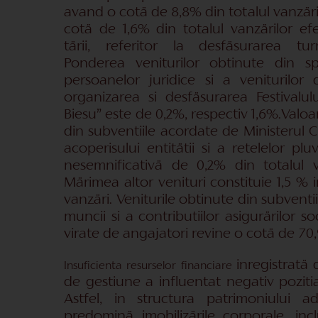
avand o cotä de 8,8% din totalul vanzärilor
cotä de 1,6% din totalul vanzärilor ef
tärii, referitor la desfäsurarea tur
Ponderea veniturilor obtinute din sp
persoanelor juridice si a veniturilor 
organizarea si desfäsurarea Festivalul
Biesu” este de 0,2%, respectiv 1,6%.Valoa
din subventiile acordate de Ministerul C
acoperisului entitätii si a retelelor pl
nesemnificativä de 0,2% din totalul ve
Märimea altor venituri constituie 1,5 % in
vanzäri. Veniturile obtinute din subvent
muncii si a contributiilor asigurärilor so
virate de angajatori revine o cotä de 70
inregistratä
Insuficienta resurselor financiare
de gestiune a influentat negativ pozitia
Astfel, in structura patrimoniului a
predominä imobilizärile corporale, incl