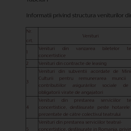
Tabelul 1
Informatii privind structura veniturilor d
Nr.
Venituri
crt.
Venituri din vanzarea biletelor tea
1
concertistice
2
Venituri din contracte de leasing
Venituri din subventii acordate de Minis
Culturii pentru remunerarea muncii
3
contributiilor asigurärilor sociale de
obligatorii virate de angajatori
Venituri din prestarea serviciilor tea
4
concertistice, desfäsurate peste hotarele 
prezentate de cätre colectivul teatrului
Venituri din prestarea serviciilor teatral-
5
concertistice, desfäsurate in Romania, privi