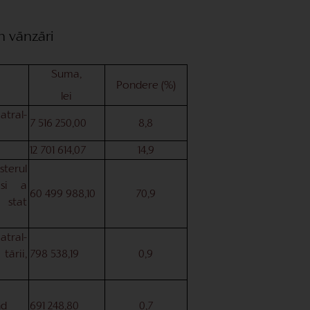
in vänzäri
Suma,
Pondere (%)
lei
tral-
7 516 250,00
8,8
12 701 614,07
14,9
terul
 si a
60 499 988,10
70,9
 stat
tral-
tärii,
798 538,19
0,9
nd
691 248,80
0,7