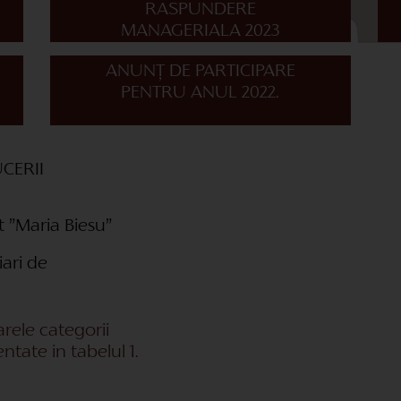
RASPUNDERE
MANAGERIALA 2023
ANUNŢ DE PARTICIPARE
PENTRU ANUL 2022.
CERII
t ”Maria Biesu”
iari de
arele categorii
ntate in tabelul 1.