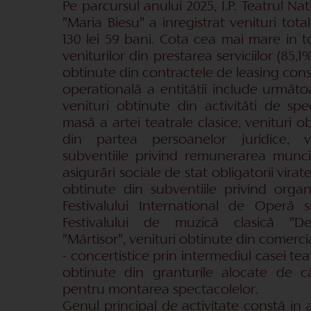
Pe parcursul anului 2025, I.P. Teatrul Na
”Maria Biesu” a inregistrat venituri tot
130 lei 59 bani. Cota cea mai mare in to
veniturilor din prestarea serviciilor (85,
obtinute din contractele de leasing const
operationalä a entitätii include urmätoa
venituri obtinute din activitäti de spe
masä a artei teatrale clasice, venituri o
din partea persoanelor juridice, v
subventiile privind remunerarea muncii
asiguräri sociale de stat obligatorii virat
obtinute din subventiile privind organ
Festivalului International de Operä s
Festivalului de muzicä clasicä ”Des
”Märtisor”, venituri obtinute din comercia
- concertistice prin intermediul casei teat
obtinute din granturile alocate de cät
pentru montarea spectacolelor.
Genul principal de activitate constä in a