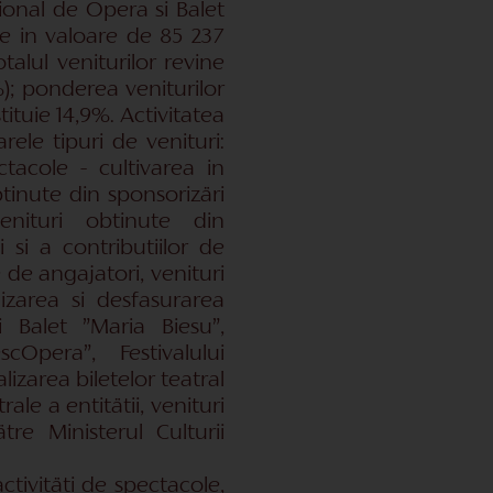
tional de Opera si Balet
ale in valoare de 85 237
talul veniturilor revine
1%); ponderea veniturilor
ituie 14,9%. Activitatea
rele tipuri de venituri:
ctacole - cultivarea in
btinute din sponsorizäri
enituri obtinute din
 si a contributiilor de
e de angajatori, venituri
izarea si desfasurarea
i Balet ”Maria Biesu”,
cOpera”, Festivalului
lizarea biletelor teatral
rale a entitätii, venituri
re Ministerul Culturii
ctivitäti de spectacole,