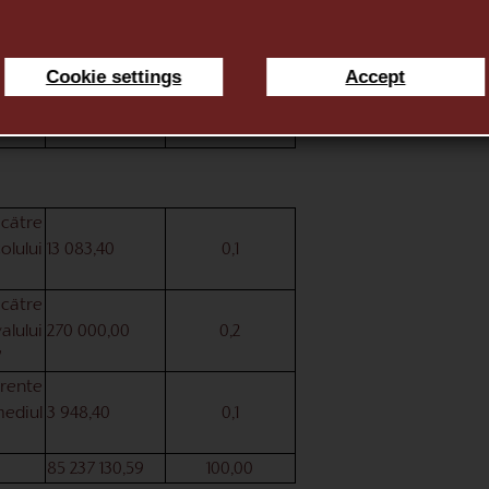
narea
182 111,04
0,2
ce si
Cookie settings
Accept
ului
180 105,01
0,2
cätre
olului
13 083,40
0,1
cätre
lului
270 000,00
0,2
”
ente
mediul
3 948,40
0,1
85 237 130,59
100,00