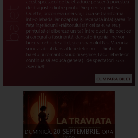
acest spectacol de balet aduce pe scenă povestea
de dragoste dintre prințul Siegfried și prințesa
Odette, prizoniera unei vrăji: ziua se transformă
într-o lebădă, iar noaptea își recapătă înfățișarea. În
fața înșelăciunii vrăjitorului și fiicei sale, va reuși
prințul să-și elibereze ursita? Între dueturile poetice
și coregrafia fascinantă, dansatorii geniali ne vor
bucura ochii, de altfel, și cu spaniolul Pas, Mazurka
și inevitabilul dans al lebedelor mici ... Simbol al
baletului romantic și iubirii veșnice, Lacul lebedelor
continuă să seducă generații de spectatori.
vezi
mai mult
CUMPĂRĂ BILET
20 SEPTEMBRIE
DUMINICĂ,
, ORA