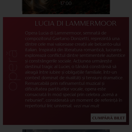
17:00
LUCIA DI LAMMERMOOR
Opera Lucia di Lammermoor, semnată de
compozitorul Gaetano Donizetti, reprezintă una
dintre cele mai valoroase creații ale belcanto-ului
italian. Inspirată din literatura romantică, lucrarea
explorează conflictul dintre sentimentele autentice
și constrângerile sociale. Acțiunea urmărește
destinul tragic al Luciei, o tânără constrânsă să
aleagă între iubire și obligațiile familiale, într-un
context dominat de rivalități și tensiuni dramatice.
Remarcabilă prin rafinamentul muzical și
dificultatea partiturilor vocale, opera este
consacrată în mod special prin celebra „scenă a
nebuniei”, considerată un moment de referință în
repertoriul liric universal.
vezi mai mult
CUMPĂRĂ BILET