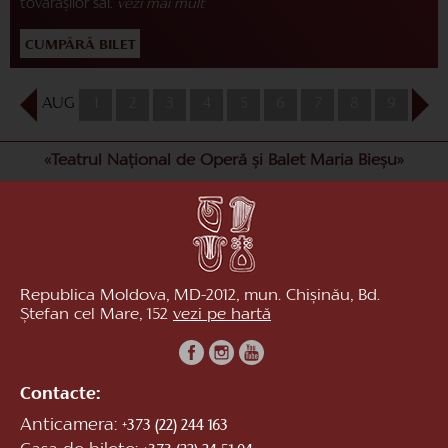
tovarășilor săi.
vezi mai mult
CUMPĂRĂ BILET
AUG
1
2
3
4
5
6
7
8
9
10
«Teatrul Național de Operă și Balet Maria Bieșu»
Republica Moldova, MD-2012, mun. Chișinău, Bd.
Ștefan cel Mare, 152
vezi pe hartă
Contacte:
Anticamera:
+373 (22) 244 163