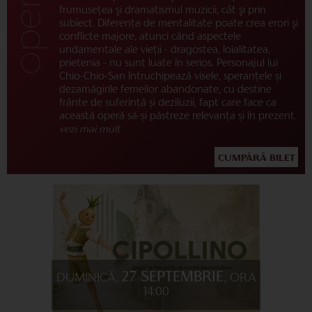
frumuseţea şi dramatismul muzicii, cât şi prin
subiect. Diferenţa de mentalitate poate crea erori şi
conflicte majore, atunci când aspectele
undamentale ale vieţii - dragostea, loialitatea,
prietenia - nu sunt luate în serios. Personajul lui
Chio-Chio-San întruchipează visele, speranțele și
dezamăgirile femeilor abandonate, cu destine
frânte de suferință și deziluzii, fapt care face ca
această operă să-și păstreze relevanța și în prezent.
vezi mai mult
CUMPĂRĂ BILET
27 SEPTEMBRIE
DUMINICĂ,
, ORA
14:00