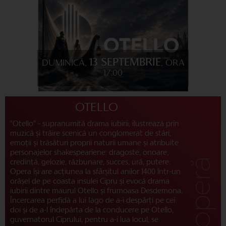
13 SEPTEMBRIE
DUMINICĂ,
, ORA
17:00
OTELLO
“Otello” - supranumită drama iubirii, ilustrează prin
muzică și trăire scenică un conglomerat de stări,
emoții și trăsături proprii naturii umane și atribuite
personajelor shakespeariene: dragoste, onoare,
credință, gelozie, răzbunare, succes, ură, putere.
Opera își are acțiunea la sfârșitul anilor 1400 într-un
orășel de pe coasta insulei Cipru și evocă drama
iubirii dintre maurul Otello și frumoasa Desdemona.
Încercarea perfidă a lui Iago de a-i despărți pe cei
doi și de a-l îndepărta de la conducere pe Otello,
guvernatorul Ciprului, pentru a-i lua locul, se