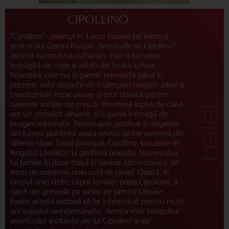
CIPOLLINO
”Cipollino” - baletul în 3 acte bazate pe basmul
scriitorului Gianni Rodari „Aventurile lui Cipollino”,
muzică Karen Khachaturian, este o lucrarea
îndrăgită de copii și adulți din toată lumea.
Povestea, care nu își pierde relevanța până în
prezent, este departe de întâmplări magice, zâne și
transformări miraculoase și este clasată printre
basmele sociale de zi cu zi. Povestea luptei de clasă
are un complot dinamic și o gamă întreagă de
imagini minunate. Personajele pozitive și negative
din lumea plantelor arată relația dintre oamenii din
diferite clase. Eroul principal, Cipollino, locuiește în
Regatul Lămâilor, la periferia orașului. Numeroasa
lui familie își duce traiul în sărăcie într-o baracă de
lemn de mărimea unei cutii de răsad. Odată, în
timpul unei vizite, capul familiei, papa Cipollone, îl
calcă din greșeală pe picior pe prințul Lămâie.
Furios acesta ordonă să fie întemnițat pentru mulți
ani supusul neîndemânatic. Acesta este începutul
aventurilor incitante ale lui Cipollino și ale