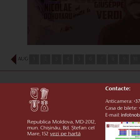
AUG
1
2
3
4
5
6
7
8
9
10
Contacte:
Anticamera:
+37
Casa de bilete:
E-mail:
infotno
Republica Moldova, MD-2012,
mun. Chișinău, Bd. Ștefan cel
Mare, 152
vezi pe hartă