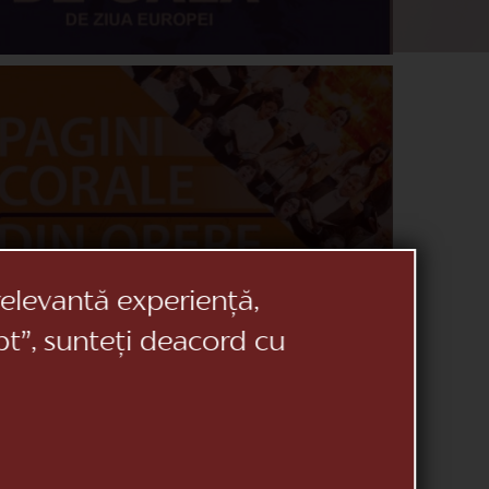
relevantă experiență,
pt”, sunteți deacord cu