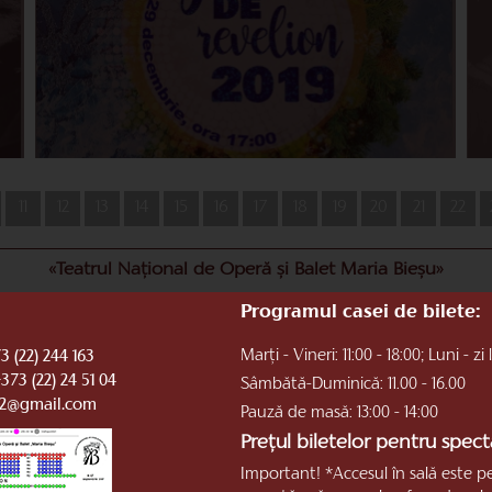
11
12
13
14
15
16
17
18
19
20
21
22
«Teatrul Național de Operă și Balet Maria Bieșu»
Programul casei de bilete:
Marți - Vineri: 11:00 - 18:00; Luni - zi 
3 (22) 244 163
+373 (22) 24 51 04
Sâmbătă-Duminică: 11.00 - 16.00
b2@gmail.com
Pauză de masă: 13:00 - 14:00
Prețul biletelor pentru specta
Important! *Accesul în sală este p