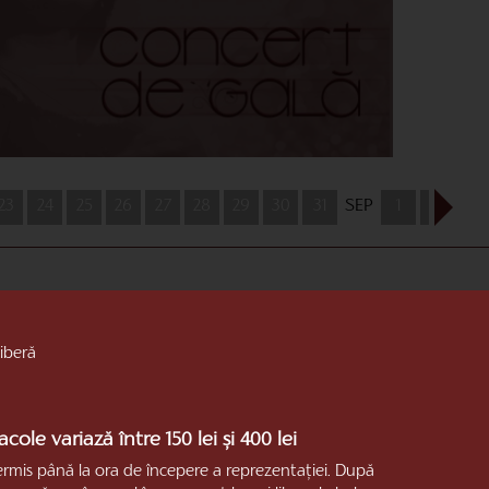
23
24
25
26
27
28
29
30
31
SEP
1
2
3
liberă
cole variază între 150 lei și 400 lei
ermis până la ora de începere a reprezentaţiei. După