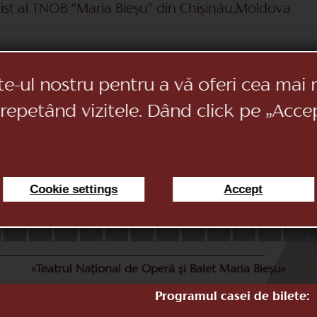
list al TNOB “Maria Bieșu” din Chișinău,Moldova
sc (Lacul Lebedelor) Act 3
a (Coppelia) act 1
te-ul nostru pentru a vă oferi cea mai 
or (Spărgătorul de Nuci)
 repetând vizitele. Dând click pe „Acce
torul de nuci)
ba ca Zapada și cei 7 pitici)
)
 ( Frumoasa din pădurea Adormită )
 din pădurea Adormită)
Cookie settings
Accept
sa din Pădurea Adormită)
11
12
13
14
15
16
17
18
19
20
21
22
«Teatrul Național de Operă și Balet Maria Bieșu»
Programul casei de bilete: