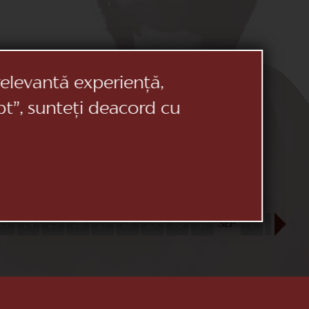
relevantă experiență,
pt”, sunteți deacord cu
23
24
25
26
27
28
29
30
31
SEP
1
2
3