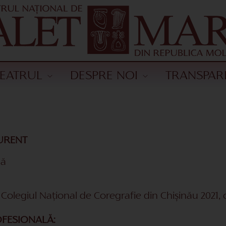
TEATRUL
DESPRE NOI
TRANSPAR
URENT
lă
 Colegiul Național de Coregrafie din Chișinău 2021,
OFESIONALĂ: