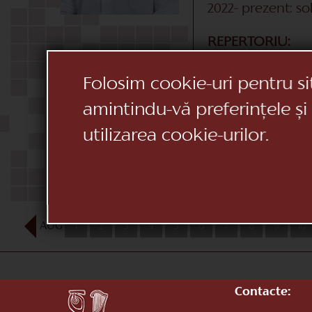
2022- prezent: so
REPERTORIU:
Solo Dans Ungure
Solo Dans Mazurc
Folosim cookie-uri pentru si
Regele Șobolanil
amintindu-vă preferințele și
Solo Vals (Spărgă
Piticul Sfiosul (Al
utilizarea cookie-urilor.
Jiga (Don Quijote
Motanul Încălțat
Lupul (Frumoasa
Cavaler (Frumoa
AUG
1
2
3
4
5
6
7
8
9
10
Contacte: