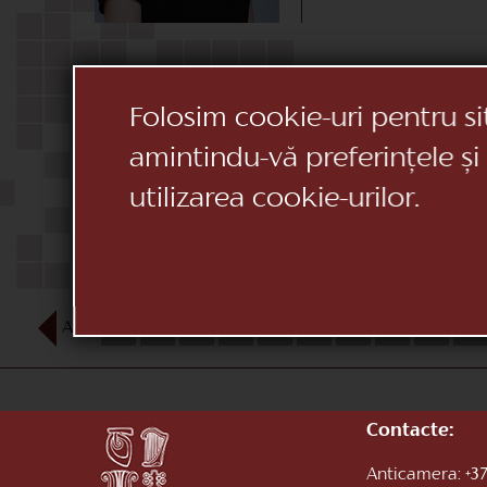
Folosim cookie-uri pentru si
amintindu-vă preferințele și
utilizarea cookie-urilor.
AUG
1
2
3
4
5
6
7
8
9
10
Contacte:
Anticamera:
+37