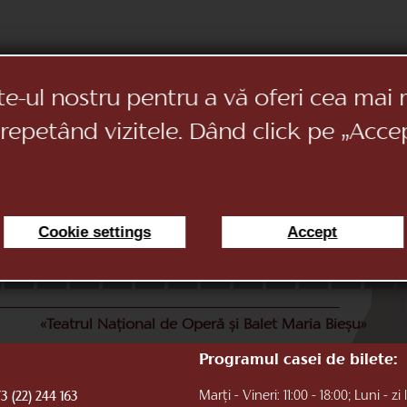
te-ul nostru pentru a vă oferi cea mai 
 repetând vizitele. Dând click pe „Acce
Cookie settings
Accept
11
12
13
14
15
16
17
18
19
20
21
22
«Teatrul Național de Operă și Balet Maria Bieșu»
Programul casei de bilete:
Marți - Vineri: 11:00 - 18:00; Luni - zi 
3 (22) 244 163