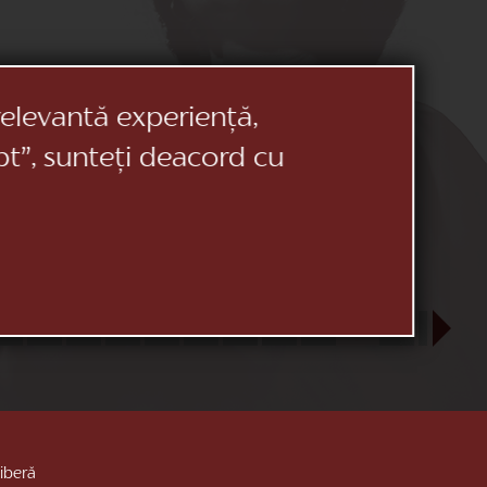
relevantă experiență,
pt”, sunteți deacord cu
23
24
25
26
27
28
29
30
31
SEP
1
2
3
liberă