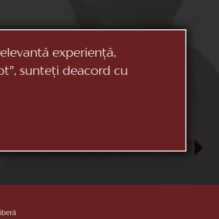
relevantă experiență,
pt”, sunteți deacord cu
23
24
25
26
27
28
29
30
31
SEP
1
2
3
liberă