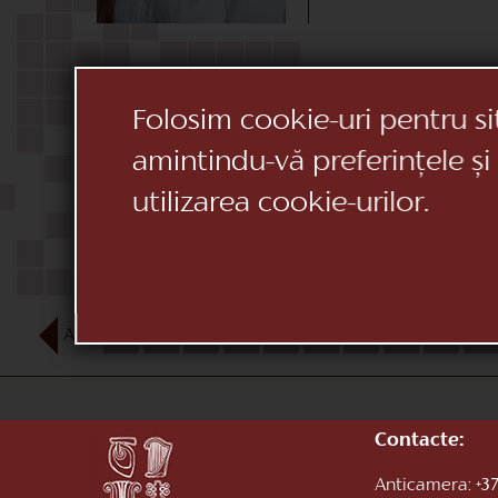
Folosim cookie-uri pentru si
amintindu-vă preferințele și
utilizarea cookie-urilor.
AUG
1
2
3
4
5
6
7
8
9
10
Contacte:
Anticamera:
+37