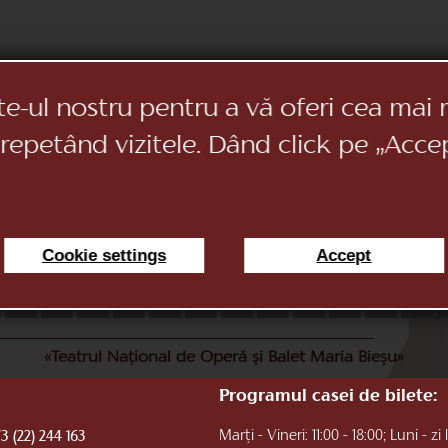
te-ul nostru pentru a vă oferi cea mai 
 repetând vizitele. Dând click pe „Acce
Cookie settings
Accept
11
12
13
14
15
16
17
18
19
20
21
22
«Teatrul Național de Operă și Balet Maria Bieșu»
Programul casei de bilete:
Marți - Vineri: 11:00 - 18:00; Luni - zi 
3 (22) 244 163