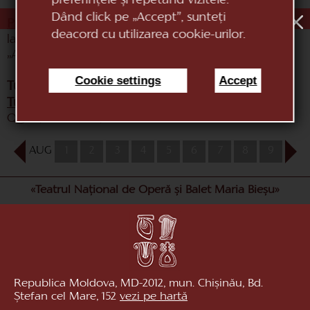
preferințele și repetând vizitele.
Dând click pe „Accept”, sunteți
Premii:
deacord cu utilizarea cookie-urilor.
laureat al Concursului Republican al Vocaliştilor
„A.Stârcea” - (Premiul mare)
Cookie settings
Accept
Turnee și colaborări:
Turnee
: Marea Britanie, Spania, Belgia, Tailanda,
Qatar, Germania, etc.
AUG
1
2
3
4
5
6
7
8
9
10
«Teatrul Național de Operă și Balet Maria Bieșu»
Republica Moldova, MD-2012, mun. Chișinău, Bd.
Ștefan cel Mare, 152
vezi pe hartă