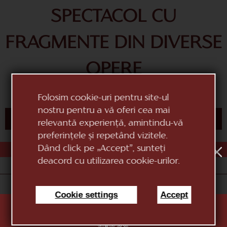
SPECTACOL CU
FRAGMENTE DIN DIVERSE
OPERE
Folosim cookie-uri pentru site-ul
nostru pentru a vă oferi cea mai
CUMPĂRĂ BILET
relevantă experiență, amintindu-vă
preferințele și repetând vizitele.
Dând click pe „Accept”, sunteți
AUG
1
2
3
4
5
6
7
8
9
10
deacord cu utilizarea cookie-urilor.
«Teatrul Național de Operă și Balet Maria Bieșu»
Cookie settings
Accept