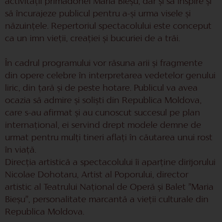
activității primadonei Maria Bieșu, dar și să inspire și
să încurajeze publicul pentru a-și urma visele și
năzuințele. Repertoriul spectacolului este conceput
ca un imn vieții, creației și bucuriei de a trăi.
În cadrul programului vor răsuna arii și fragmente
din opere celebre în interpretarea vedetelor genului
liric, din țară și de peste hotare. Publicul va avea
ocazia să admire și soliști din Republica Moldova,
care s-au afirmat și au cunoscut succesul pe plan
internațional, ei servind drept modele demne de
urmat pentru mulți tineri aflați în căutarea unui rost
în viață.
Direcția artistică a spectacolului îi aparține dirijorului
Nicolae Dohotaru, Artist al Poporului, director
artistic al Teatrului Național de Operă și Balet ”Maria
Bieșu”, personalitate marcantă a vieții culturale din
Republica Moldova.