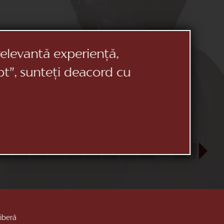
relevantă experiență,
pt”, sunteți deacord cu
23
24
25
26
27
28
29
30
31
SEP
1
2
3
liberă