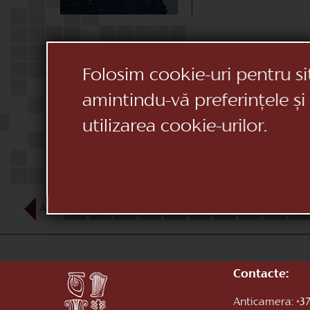
Folosim cookie-uri pentru si
amintindu-vă preferințele și
utilizarea cookie-urilor.
AUG
1
2
3
4
5
6
7
8
9
10
Contacte:
Anticamera:
+37