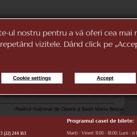
te-ul nostru pentru a vă oferi cea mai 
 repetând vizitele. Dând click pe „Acce
Cookie settings
Accept
11
12
13
14
15
16
17
18
19
20
21
22
«Teatrul Național de Operă și Balet Maria Bieșu»
Programul casei de bilete:
Marți - Vineri: 11:00 - 18:00; Luni - zi 
3 (22) 244 163