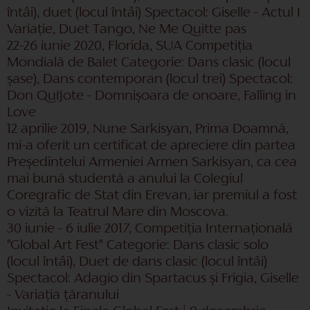
întâi), duet (locul întâi) Spectacol: Giselle - Actul I
Variație, Duet Tango, Ne Me Quitte pas
22-26 iunie 2020, Florida, SUA Competiția
Mondială de Balet Categorie: Dans clasic (locul
șase), Dans contemporan (locul trei) Spectacol:
Don Quijote - Domnișoara de onoare, Falling in
Love
12 aprilie 2019, Nune Sarkisyan, Prima Doamnă,
mi-a oferit un certificat de apreciere din partea
Președintelui Armeniei Armen Sarkisyan, ca cea
mai bună studentă a anului la Colegiul
Coregrafic de Stat din Erevan, iar premiul a fost
o vizită la Teatrul Mare din Moscova.
30 iunie - 6 iulie 2017, Competiția Internațională
"Global Art Fest" Categorie: Dans clasic solo
(locul întâi), Duet de dans clasic (locul întâi)
Spectacol: Adagio din Spartacus și Frigia, Giselle
- Variația țăranului