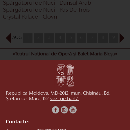
Spărgătorul de Nuci - Dansul Arab
Spărgătorul de Nuci - Pas De Trois
Crystal Palace - Clovn
AUG
1
2
3
4
5
6
7
8
9
10
«Teatrul Național de Operă și Balet Maria Bieșu»
Republica Moldova, MD-2012, mun. Chișinău, Bd.
Ștefan cel Mare, 152
vezi pe hartă
Contacte: