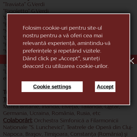
"Traviata" G.Verdi
"Rigoletto" G.Verdi
"Othello" G.Verdi
"Bal Mascat" G.Verdi
Folosim cookie-uri pentru site-ul
"Nabucco" G.Verdi
nostru pentru a vă oferi cea mai
"Cavalleria Rusticana" P.Mascagni
relevantă experiență, amintindu-vă
"Paiaţe" R.Leoncavallo
preferințele și repetând vizitele.
"Madam Butterfly" G.Puccini
" Boema " G.Puccini
Dând click pe „Accept”, sunteți
"Carmen" G.Bizet
deacord cu utilizarea cookie-urilor.
"Lacul lebedelor" P.Ceaikovski
etc...
Cookie settings
Accept
Turnee și colaborări:
Turnee
: România, Italia, Spania, Portugalia, Olanda,
Marea Britanie, Irlanda, Elveţia, Tailanda, Qatar,
Germania, Ucraina, România, Rusia, etc
Colaborări:
Orchestra Simfonică a Filarmonicii
Naţionale "S. Lunchevici", Teatrele de Operă din Cluj-
Napoca, Braşov, Timişoara, Constanţa (România) şi