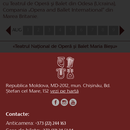
cu Teatrul de Operă şi Balet din Odesa (Ucraina),
Compania „Opera and Ballet International” din
Marea Britanie.
AUG
1
2
3
4
5
6
7
8
9
10
«Teatrul Național de Operă și Balet Maria Bieșu»
Republica Moldova, MD-2012, mun. Chișinău, Bd.
Ștefan cel Mare, 152
vezi pe hartă
Contacte:
Anticamera:
+373 (22) 244 163