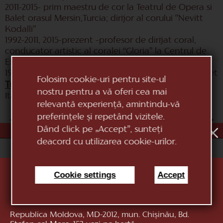
2011-2015- prim maestru de cor la Teatrul de Opera si
Balet orasul Mersin,Turcia; dirijor al corului ‘’Nevitt
Kodalli’’
1992-2011, 2015-prezent –profesor de dirijat coral,
conducator artistic al coralei “Gloria” la Centrul de
Excelenta in Educatie Artistica “Stefan Neaga”
1991-1992 – corist la Teatrul National de Opera si Balet
Folosim cookie-uri pentru site-ul
Turnee
: Marea Britanie, Irlanda, Spania, Germania,
nostru pentru a vă oferi cea mai
Italia, Olanda, Belgia, Thailanda
relevantă experiență, amintindu-vă
preferințele și repetând vizitele.
AUG
1
2
3
4
5
6
7
8
9
10
Dând click pe „Accept”, sunteți
deacord cu utilizarea cookie-urilor.
«Teatrul Național de Operă și Balet Maria Bieșu»
Cookie settings
Accept
Republica Moldova, MD-2012, mun. Chișinău, Bd.