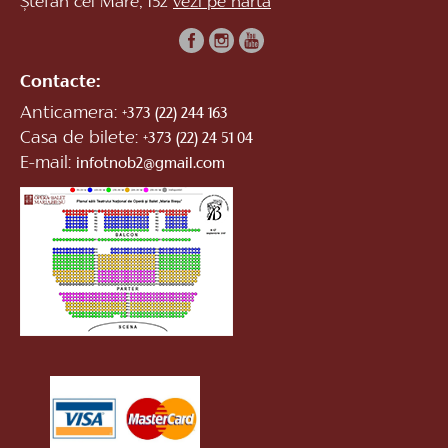
Ștefan cel Mare, 152
vezi pe hartă
Contacte:
Anticamera:
+373 (22) 244 163
Casa de bilete:
+373 (22) 24 51 04
E-mail:
infotnob2@gmail.com