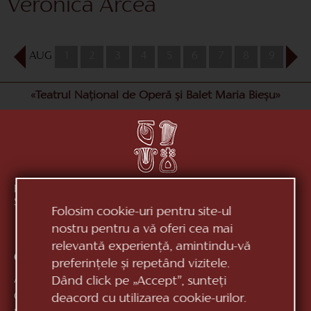
Veronica Arcea
AUG
1
2
3
4
5
6
7
8
9
10
«Teatrul Național de Operă și Balet Maria Bieșu»
Republica Moldova, MD-2012, mun. Chișinău, Bd.
Ștefan cel Mare, 152
vezi pe hartă
Folosim cookie-uri pentru site-ul
nostru pentru a vă oferi cea mai
relevantă experiență, amintindu-vă
Contacte:
preferințele și repetând vizitele.
Anticamera:
+373 (22) 244 163
Dând click pe „Accept”, sunteți
Casa de bilete:
+373 (22) 24 51 04
deacord cu utilizarea cookie-urilor.