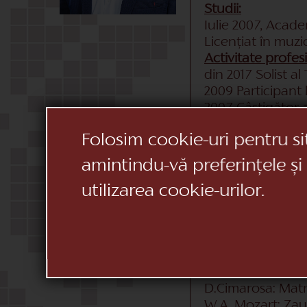
Studii:
Iulie 2007, Acad
Licențiat în muz
Activitate profes
din 2017 Solist a
2009 Participant
2007 Câștigător a
2006 Locul II, C
Folosim cookie-uri pentru si
2006 Participant 
Voce parte din P
amintindu-vă preferințele și
2005 Finalist, C
utilizarea cookie-urilor.
2002 Câștigător p
2000, 2001 Câștig
Repertoriu:
P. Ceaikovski: E
P. Ceaikovski: Io
G.Puccini: La bo
D.Cimarosa: Matr
W.A. Mozart: Zau