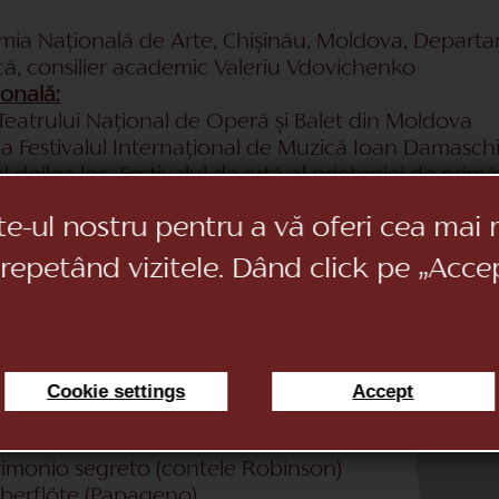
emia Națională de Arte, Chișinău, Moldova, Departa
ică, consilier academic Valeriu Vdovichenko
ională:
l Teatrului Național de Operă și Balet din Moldova
 la Festivalul Internațional de Muzică Ioan Damasch
l doilea loc, Festivalul de artă al prieteniei de pr
oncursul de cântece romantice „Romansiada”, Mos
te-ul nostru pentru a vă oferi cea mai 
la Proiectul Internațional Mozart, Chișinău, Moldov
apageno, „Die Zauberflote” Mozart
 repetând vizitele. Dând click pe „Acce
oncursul de cântece romantice „Romansiada”, Festiva
e primul loc, Premiul pentru cel mai bun interpret, 
ător pe primul loc, Festivalul de muzică „Crizantem
ugene Onegin (Onegin)
Cookie settings
Accept
lanta (Robert)
hème (Marcello)
imonio segreto (contele Robinson)
berflöte (Papageno)