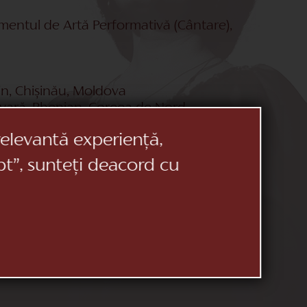
mentul de Artă Performativă (Cântare),
in, Chișinău, Moldova
imăvară, Phenian, Coreea de Nord
cova
relevantă experiență,
a
pt”, sunteți deacord cu
lul de muzică „Zolotoi Shleager”, Belarus
Festivalul Republican „Mistral”
a de Argint”, Chișinău, Moldova