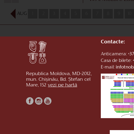
AUG
1
2
3
4
5
6
7
8
9
10
Contacte:
Anticamera:
+37
Casa de bilete:
E-mail:
infotno
Republica Moldova, MD-2012,
mun. Chișinău, Bd. Ștefan cel
Mare, 152
vezi pe hartă