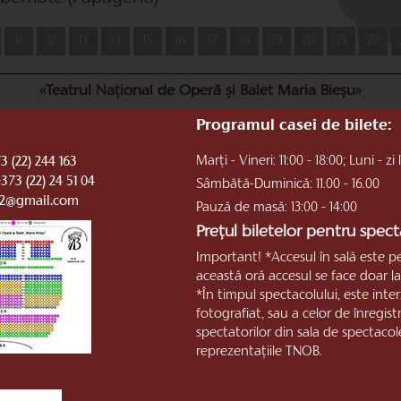
11
12
13
14
15
16
17
18
19
20
21
22
«Teatrul Național de Operă și Balet Maria Bieșu»
Programul casei de bilete:
Marți - Vineri: 11:00 - 18:00; Luni - zi 
3 (22) 244 163
+373 (22) 24 51 04
Sâmbătă-Duminică: 11.00 - 16.00
b2@gmail.com
Pauză de masă: 13:00 - 14:00
Prețul biletelor pentru specta
Important! *Accesul în sală este p
această oră accesul se face doar la 
*În timpul spectacolului, este inte
fotografiat, sau a celor de înregis
spectatorilor din sala de spectacol
reprezentaţiile TNOB.