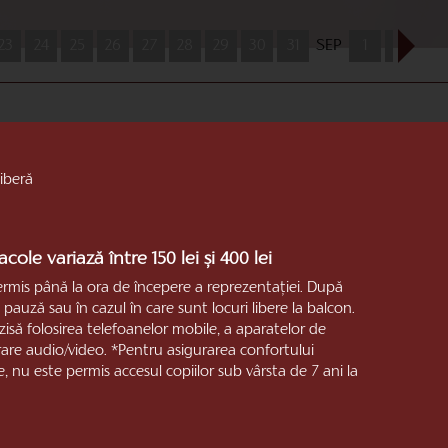
23
24
25
26
27
28
29
30
31
SEP
1
2
3
liberă
cole variază între 150 lei și 400 lei
ermis până la ora de începere a reprezentaţiei. După
pauză sau în cazul în care sunt locuri libere la balcon.
rzisă folosirea telefoanelor mobile, a aparatelor de
trare audio/video. *Pentru asigurarea confortului
e, nu este permis accesul copiilor sub vârsta de 7 ani la