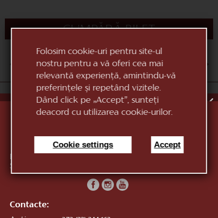
CUMPĂRĂ BILET
Folosim cookie-uri pentru site-ul
nostru pentru a vă oferi cea mai
AUG
1
2
3
4
5
6
7
8
9
10
relevantă experiență, amintindu-vă
preferințele și repetând vizitele.
«Teatrul Național de Operă și Balet Maria Bieșu»
Dând click pe „Accept”, sunteți
deacord cu utilizarea cookie-urilor.
Cookie settings
Accept
Republica Moldova, MD-2012, mun. Chișinău, Bd.
Ștefan cel Mare, 152
vezi pe hartă
Contacte: