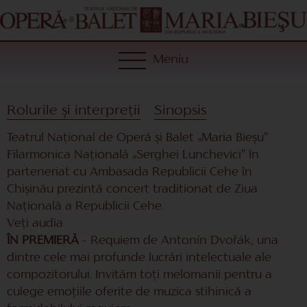
Meniu
Rolurile și interpreții
Sinopsis
Teatrul Național de Operă și Balet „Maria Bieșu”
Filarmonica Națională „Serghei Lunchevici” în
parteneriat cu Ambasada Republicii Cehe în
Chișinău prezintă concert traditionat de Ziua
Națională a Republicii Cehe.
Veți audia
ÎN PREMIERĂ
– Requiem de Antonín Dvořák, una
dintre cele mai profunde lucrări intelectuale ale
compozitorului. Invităm toți melomanii pentru a
culege emoțiile oferite de muzica stihinică a