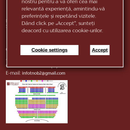
nostru pentru a vă oferi cea mai
relevantă experiență, amintindu-vă
preferințele și repetând vizitele.
Republica Moldova, MD-2012, mun. Chișinău, Bd.
Dând click pe „Accept”, sunteți
Ștefan cel Mare, 152
vezi pe hartă
deacord cu utilizarea cookie-urilor.
Cookie settings
Accept
Contacte:
Anticamera:
+373 (22) 244 163
Casa de bilete:
+373 (22) 24 51 04
E-mail:
infotnob2@gmail.com