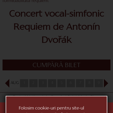
formidabilului requiem.
Concert vocal-simfonic
Requiem de Antonín
Dvořák
CUMPĂRĂ BILET
AUG
1
2
3
4
5
6
7
8
9
10
«Teatrul Național de Operă și Balet Maria Bieșu»
Folosim cookie-uri pentru site-ul