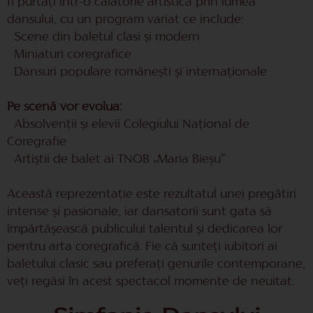
fi purtați într-o călătorie artistică prin lumea
dansului, cu un program variat ce include:
Scene din baletul clasi și modern
Miniaturi coregrafice
Dansuri populare românești și internaționale
Pe scenă vor evolua:
Absolvenții și elevii Colegiului Național de
Coregrafie
Artiștii de balet ai TNOB „Maria Bieșu”
Această reprezentație este rezultatul unei pregătiri
intense și pasionale, iar dansatorii sunt gata să
împărtășească publicului talentul și dedicarea lor
pentru arta coregrafică. Fie că sunteți iubitori ai
baletului clasic sau preferați genurile contemporane,
veți regăsi în acest spectacol momente de neuitat.