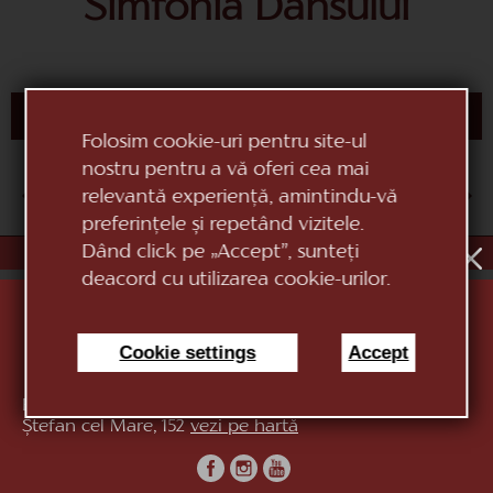
Simfonia Dansului
CUMPĂRĂ BILET
Folosim cookie-uri pentru site-ul
nostru pentru a vă oferi cea mai
AUG
1
2
3
4
5
6
7
8
9
10
relevantă experiență, amintindu-vă
preferințele și repetând vizitele.
Dând click pe „Accept”, sunteți
«Teatrul Național de Operă și Balet Maria Bieșu»
deacord cu utilizarea cookie-urilor.
Cookie settings
Accept
Republica Moldova, MD-2012, mun. Chișinău, Bd.
Ștefan cel Mare, 152
vezi pe hartă