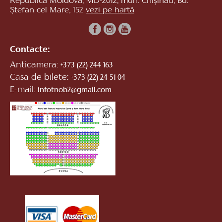
Republica Moldova, MD-2012, mun. Chișinău, Bd.
Ștefan cel Mare, 152
vezi pe hartă
Contacte:
Anticamera:
+373 (22) 244 163
Casa de bilete:
+373 (22) 24 51 04
E-mail:
infotnob2@gmail.com