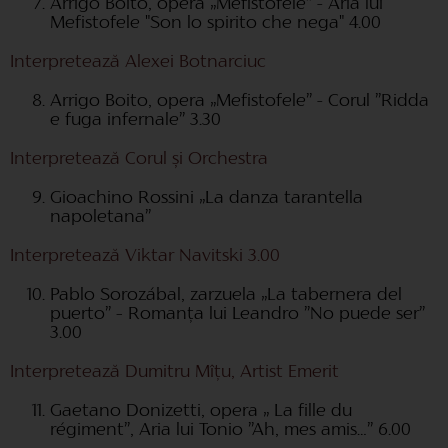
Arrigo Boito, opera „Mefistofele” - Aria lui
Mefistofele "Son lo spirito che nega" 4.00
Interpretează Alexei Botnarciuc
Arrigo Boito, opera „Mefistofele” - Corul ”Ridda
e fuga infernale” 3.30
Interpretează Corul și Orchestra
Gioachino Rossini „La danza tarantella
napoletana”
Interpretează Viktar Navitski 3.00
Pablo Sorozábal, zarzuela „La tabernera del
puerto” – Romanța lui Leandro ”No puede ser”
3.00
Interpretează Dumitru Mîțu, Artist Emerit
Gaetano Donizetti, opera „ La fille du
régiment”, Aria lui Tonio ”Ah, mes amis…” 6.00