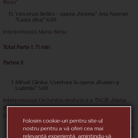
Bieșu”
Vincenzo Bellini – opera „Norma” Aria Normei
”Casta diva” 6.00
Interpretează Maria Bieșu
Total Parte I: 71 min
Partea II
Mihail Glinka, Uvertura la opera „Ruslan și
Ludmila” 5.00
Interpretează Orchestra simfonică a TNOB „Maria
Bieșu”
Dirijor Dumitru Cârciumaru
Folosim cookie-uri pentru site-ul
Georges Bizet, opera „Carmen„ Aria lui Escamillo
nostru pentru a vă oferi cea mai
”Votre toast, je peux vous le render” 5.00
relevantă experiență, amintindu-vă