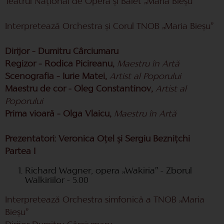
Teatrul Național de Operă și Balet „Maria Bieșu”
Interpretează Orchestra și Corul TNOB „Maria Bieșu”
Dirijor – Dumitru Cârciumaru
Regizor – Rodica Picireanu,
Maestru în Artă
Scenografia – Iurie Matei,
Artist al Poporului
Maestru de cor - Oleg Constantinov,
Artist al
Poporului
Prima vioară – Olga Vlaicu,
Maestru în Artă
Prezentatori: Veronica Oțel și Sergiu Beznițchi
Partea I
Richard Wagner, opera „Wakiria” - Zborul
Walkiriilor - 5.00
Interpretează Orchestra simfonică a TNOB „Maria
Bieșu”