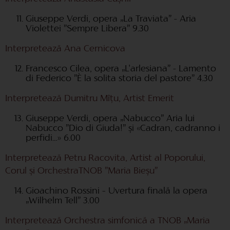
Giuseppe Verdi, opera „La Traviata” - Aria
Violettei ”Sempre Libera” 9.30
Interpretează Ana Cernicova
Francesco Cilea, opera „L'arlesiana” - Lamento
di Federico ”È la solita storia del pastore” 4.30
Interpretează Dumitru Mîțu, Artist Emerit
Giuseppe Verdi, opera „Nabucco” Aria lui
Nabucco ”Dio di Giuda!” și «Cadran, cadranno i
perfidi…» 6.00
Interpretează Petru Racovita, Artist al Poporului,
Corul și OrchestraTNOB ”Maria Bieșu”
Gioachino Rossini – Uvertura finală la opera
„Wilhelm Tell” 3.00
Interpretează Orchestra simfonică a TNOB „Maria