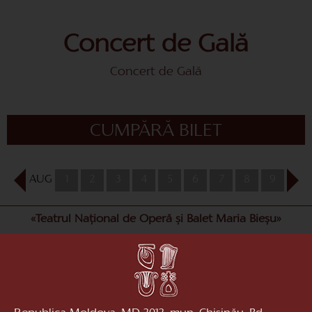
Concert de Gală
Concert de Gală
CUMPĂRĂ BILET
AUG
1
2
3
4
5
6
7
8
9
10
«Teatrul Național de Operă și Balet Maria Bieșu»